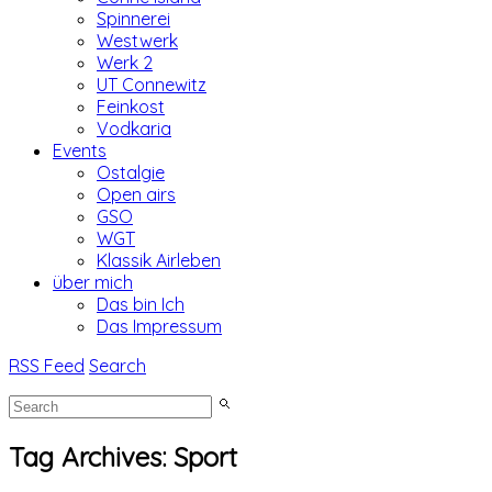
Spinnerei
Westwerk
Werk 2
UT Connewitz
Feinkost
Vodkaria
Events
Ostalgie
Open airs
GSO
WGT
Klassik Airleben
über mich
Das bin Ich
Das Impressum
RSS Feed
Search
Tag Archives:
Sport