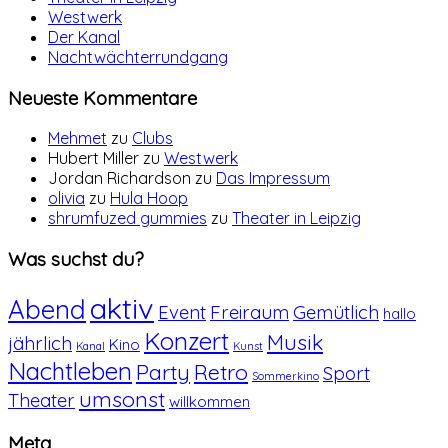
Westwerk
Der Kanal
Nachtwächterrundgang
Neueste Kommentare
Mehmet
zu
Clubs
Hubert Miller
zu
Westwerk
Jordan Richardson
zu
Das Impressum
olivia
zu
Hula Hoop
shrumfuzed gummies
zu
Theater in Leipzig
Was suchst du?
aktiv
Abend
Event
Freiraum
Gemütlich
hallo
Konzert
Musik
jährlich
Kino
Kanal
Kunst
Nachtleben
Party
Retro
Sport
Sommerkino
umsonst
Theater
willkommen
Meta