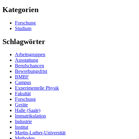
Kategorien
Forschung
Studium
Schlagwörter
Arbeitsgruppen
Ausstattung
Berufschancen
Bewerbungsfrist
BMBF
Campus
Experimentelle Physik
Fakultät
Forschung
Geräte
Halle (Saale)
Immatrikulation
Industrie
Institut
Martin-Luther-Universität
Methoden