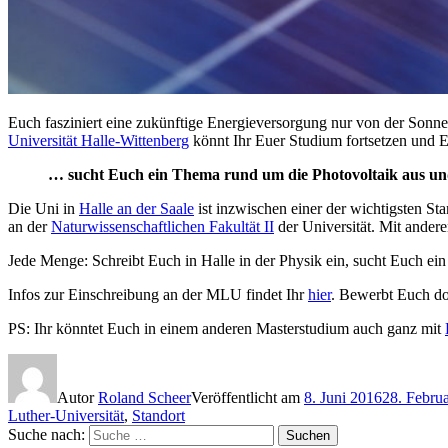
Euch fasziniert eine zukünftige Energieversorgung nur von der Sonne
Universität Halle-Wittenberg
könnt Ihr Euer Studium fortsetzen und E
… sucht Euch ein Thema rund um die Photovoltaik aus und
Die Uni in
Halle an der Saale
ist inzwischen einer der wichtigsten St
an der
Naturwissenschaftlichen Fakultät II
der Universität. Mit ander
Jede Menge: Schreibt Euch in Halle in der Physik ein, sucht Euch ein
Infos zur Einschreibung an der MLU findet Ihr
hier
. Bewerbt Euch doc
PS: Ihr könntet Euch in einem anderen Masterstudium auch ganz mit
Autor
Roland Scheer
Veröffentlicht am
8. Juni 2016
28. Febru
Luther-Universität
,
Standort
Suche nach:
Suchen