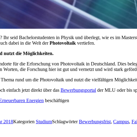
? Ihr seid Bachelorstudenten in Physik und überlegt, wie es im Maste
uch dabei in die Welt der
Photovoltaik
vertiefen.
 nutzt die Möglichkeiten.
andorte für die Erforschung von Photovoltaik in Deutschland. Dies beleg
en Worten, die Forschung hier ist gut und vernetzt und wird stark gefö
 Thema rund um die Photovoltaik und nutzt die vielfältigen Möglichkei
h einfach jetzt direkt über das
Bewerbungsportal
der MLU oder bis sp
Erneuerbaren Energien
beschäftigen
ar 2018
Kategorien
Studium
Schlagwörter
Bewerbungsfrist
,
Campus
,
Fa