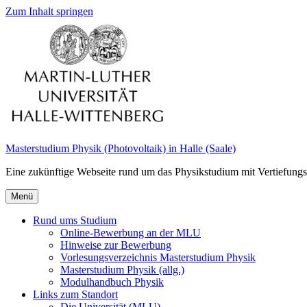
Zum Inhalt springen
Masterstudium Physik (Photovoltaik) in Halle (Saale)
Eine zukünftige Webseite rund um das Physikstudium mit Vertiefungs
Menü
Rund ums Studium
Online-Bewerbung an der MLU
Hinweise zur Bewerbung
Vorlesungsverzeichnis Masterstudium Physik
Masterstudium Physik (allg.)
Modulhandbuch Physik
Links zum Standort
Die Universität (MLU)