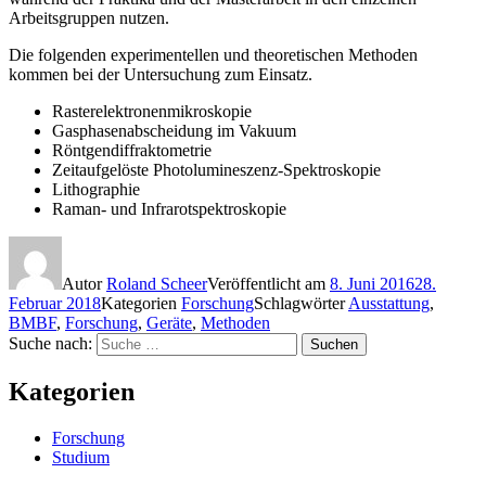
Arbeitsgruppen nutzen.
Die folgenden experimentellen und theoretischen Methoden
kommen bei der Untersuchung zum Einsatz.
Rasterelektronenmikroskopie
Gasphasenabscheidung im Vakuum
Röntgendiffraktometrie
Zeitaufgelöste Photolumineszenz-Spektroskopie
Lithographie
Raman- und Infrarotspektroskopie
Autor
Roland Scheer
Veröffentlicht am
8. Juni 2016
28.
Februar 2018
Kategorien
Forschung
Schlagwörter
Ausstattung
,
BMBF
,
Forschung
,
Geräte
,
Methoden
Suche nach:
Suchen
Kategorien
Forschung
Studium