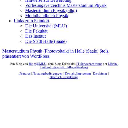
Hinweise zur Bewerbung
Vorlesungsverzeichnis Masterstudium Physik
Masterstudium Physik (allg.)
Modulhandbuch Physik
Links zum Standort
Die Universität (MLU)
Die Fakultät
Das Institut
Die Stadt Halle (Saale)
Masterstudium Physik (Photovoltaik) in Halle (Saale)
Stolz
präsentiert von WordPress
Ein Blog von
Blogs@MLU
, dem Blog-Dienst des
IT-Servicezentrums
der
Martin-
Luther-Universität Halle-Wittenberg
Features
|
Nutzungsbedingungen
|
Kontakt/Impressum
|
Disclaimer
|
Datenschutzerklärung