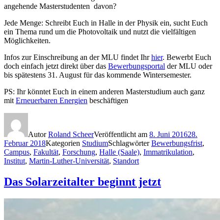
angehende Masterstudenten davon?
Jede Menge: Schreibt Euch in Halle in der Physik ein, sucht Euch
ein Thema rund um die Photovoltaik und nutzt die vielfältigen
Möglichkeiten.
Infos zur Einschreibung an der MLU findet Ihr
hier
. Bewerbt Euch
doch einfach jetzt direkt über das
Bewerbungsportal
der MLU oder
bis spätestens 31. August für das kommende Wintersemester.
PS: Ihr könntet Euch in einem anderen Masterstudium auch ganz
mit
Erneuerbaren Energien
beschäftigen
Autor
Roland Scheer
Veröffentlicht am
8. Juni 2016
28.
Februar 2018
Kategorien
Studium
Schlagwörter
Bewerbungsfrist
,
Campus
,
Fakultät
,
Forschung
,
Halle (Saale)
,
Immatrikulation
,
Institut
,
Martin-Luther-Universität
,
Standort
Das Solarzeitalter beginnt jetzt