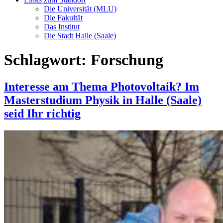
Die Universität (MLU)
Die Fakultät
Das Institut
Die Stadt Halle (Saale)
Schlagwort:
Forschung
Interesse am Thema Photovoltaik? Im
Masterstudium Physik in Halle (Saale)
seid Ihr richtig