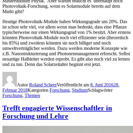
Masterstudium Physik. Aber warum braucht es überhaupt noch
Photovoltaik-Forschung, wenn es Solarmodule bereits auf dem
Markt gibt?
Heutige Photovoltaik-Module haben Wirkungsgrade um 20%. Das
ist schon sehr viel, vor allem wenn man bedenkt, dass eine Pflanze
typischerweise nur einen Wirkungsgrad von 1% besitzt. Aber erstens
könnten Photovoltaik-Module noch viel effizienter sein (theoretisch
bis 85%) und zweitens könnten sie noch billiger und noch
umweltverträglicher werden. Dazu werden moderne Konzepte wie
z.B. Nanostrukturierung und Photonenmanagement erforscht. Selbst
neuartige Halbleiter werden erprobt. Es gibt also noch viel zu lernen
und zu tun. Denn das Solarzeitalter beginnt erst jetzt.
Autor
Roland Scheer
Veröffentlicht am
8. Juni 2016
28.
Februar 2018
Kategorien
Forschung
,
Studium
Schlagwörter
Forschung
,
Themen
Trefft engagierte Wissenschaftler in
Forschung und Lehre