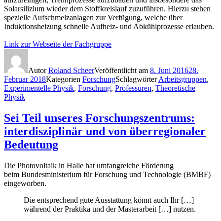
Solarsilizium wieder dem Stoffkreislauf zuzuführen. Hierzu stehen
spezielle Aufschmelzanlagen zur Verfügung, welche über
Induktionsheizung schnelle Aufheiz- und Abkühlprozesse erlauben.
Link zur Webseite der Fachgruppe
Autor
Roland Scheer
Veröffentlicht am
8. Juni 2016
28.
Februar 2018
Kategorien
Forschung
Schlagwörter
Arbeitsgruppen
,
Experimentelle Physik
,
Forschung
,
Professuren
,
Theoretische
Physik
Sei Teil unseres Forschungszentrums:
interdisziplinär und von überregionaler
Bedeutung
Die Photovoltaik in Halle hat umfangreiche Förderung
beim Bundesministerium für Forschung und Technologie (BMBF)
eingeworben.
Die entsprechend gute Ausstattung könnt auch Ihr […]
während der Praktika und der Masterarbeit […] nutzen.