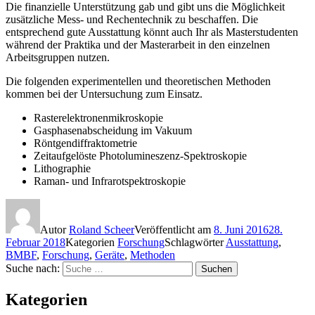
Die finanzielle Unterstützung gab und gibt uns die Möglichkeit
zusätzliche Mess- und Rechentechnik zu beschaffen. Die
entsprechend gute Ausstattung könnt auch Ihr als Masterstudenten
während der Praktika und der Masterarbeit in den einzelnen
Arbeitsgruppen nutzen.
Die folgenden experimentellen und theoretischen Methoden
kommen bei der Untersuchung zum Einsatz.
Rasterelektronenmikroskopie
Gasphasenabscheidung im Vakuum
Röntgendiffraktometrie
Zeitaufgelöste Photolumineszenz-Spektroskopie
Lithographie
Raman- und Infrarotspektroskopie
Autor
Roland Scheer
Veröffentlicht am
8. Juni 2016
28.
Februar 2018
Kategorien
Forschung
Schlagwörter
Ausstattung
,
BMBF
,
Forschung
,
Geräte
,
Methoden
Suche nach:
Suchen
Kategorien