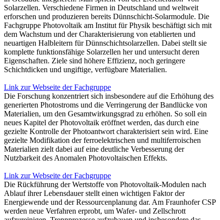
Solarzellen. Verschiedene Firmen in Deutschland und weltweit
erforschen und produzieren bereits Dünnschicht-Solarmodule. Die
Fachgruppe Photovoltaik am Institut für Physik beschäftigt sich mit
dem Wachstum und der Charakterisierung von etablierten und
neuartigen Halbleitern für Dünnschichtsolarzellen. Dabei stellt sie
komplette funktionsfähige Solarzellen her und untersucht deren
Eigenschaften. Ziele sind höhere Effizienz, noch geringere
Schichtdicken und ungiftige, verfügbare Materialien.
Link zur Webseite der Fachgruppe
Die Forschung konzentriert sich insbesondere auf die Erhöhung des
generierten Photostroms und die Verringerung der Bandlücke von
Materialien, um den Gesamtwirkungsgrad zu erhöhen. So soll ein
neues Kapitel der Photovoltaik eröffnet werden, das durch eine
gezielte Kontrolle der Photoantwort charakterisiert sein wird. Eine
gezielte Modifikation der ferroelektrischen und multiferroischen
Materialien zielt dabei auf eine deutliche Verbesserung der
Nutzbarkeit des Anomalen Photovoltaischen Effekts.
Link zur Webseite der Fachgruppe
Die Rückführung der Wertstoffe von Photovoltaik-Modulen nach
Ablauf ihrer Lebensdauer stellt einen wichtigen Faktor der
Energiewende und der Ressourcenplanung dar. Am Fraunhofer CSP
werden neue Verfahren erprobt, um Wafer- und Zellschrott
aufzureinigen, Trennprozesse aufzubauen und insbesondere das