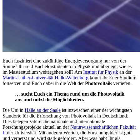
Euch fasziniert eine zukünftige Energieversorgung nur von der
Sonne? Ihr seid Bachelorstudenten in Physik und überlegt, wie es
im Masterstudium weitergehen soll? Am
Institut für Physik
an der
Martin-Luther-Universität Halle-Wittenberg
könnt Ihr Euer Studium
fortsetzen und Euch dabei in die Welt der
Photovoltaik
vertiefen.
… sucht Euch ein Thema rund um die Photovoltaik
aus und nutzt die Möglichkeiten.
Die Uni in
Halle an der Saale
ist inzwischen einer der wichtigsten
Standorte für die Erforschung von Photovoltaik in Deutschland.
Dies belegen zahlreiche nationale und internationale
Forschungsprojekte aktuell an der
Naturwissenschaftlichen Fakultät
II
der Universität. Mit anderen Worten, die Forschung hier ist gut
und vernetzt und wird stark gefördert. Aber was habt Ihr als