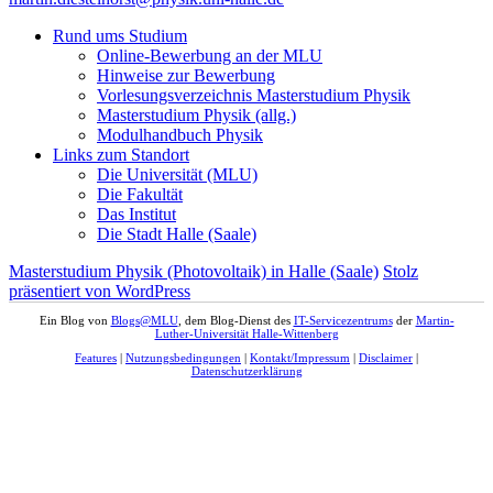
Rund ums Studium
Online-Bewerbung an der MLU
Hinweise zur Bewerbung
Vorlesungsverzeichnis Masterstudium Physik
Masterstudium Physik (allg.)
Modulhandbuch Physik
Links zum Standort
Die Universität (MLU)
Die Fakultät
Das Institut
Die Stadt Halle (Saale)
Masterstudium Physik (Photovoltaik) in Halle (Saale)
Stolz
präsentiert von WordPress
Ein Blog von
Blogs@MLU
, dem Blog-Dienst des
IT-Servicezentrums
der
Martin-
Luther-Universität Halle-Wittenberg
Features
|
Nutzungsbedingungen
|
Kontakt/Impressum
|
Disclaimer
|
Datenschutzerklärung