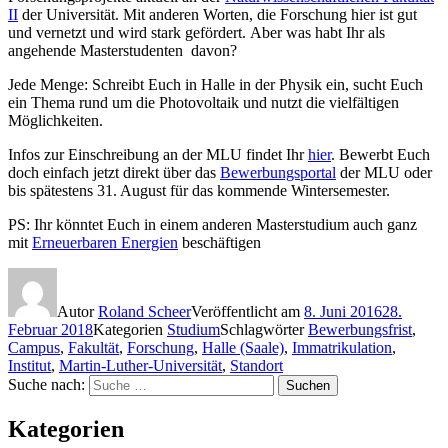
II
der Universität. Mit anderen Worten, die Forschung hier ist gut
und vernetzt und wird stark gefördert. Aber was habt Ihr als
angehende Masterstudenten davon?
Jede Menge: Schreibt Euch in Halle in der Physik ein, sucht Euch
ein Thema rund um die Photovoltaik und nutzt die vielfältigen
Möglichkeiten.
Infos zur Einschreibung an der MLU findet Ihr
hier
. Bewerbt Euch
doch einfach jetzt direkt über das
Bewerbungsportal
der MLU oder
bis spätestens 31. August für das kommende Wintersemester.
PS: Ihr könntet Euch in einem anderen Masterstudium auch ganz
mit
Erneuerbaren Energien
beschäftigen
Autor
Roland Scheer
Veröffentlicht am
8. Juni 2016
28.
Februar 2018
Kategorien
Studium
Schlagwörter
Bewerbungsfrist
,
Campus
,
Fakultät
,
Forschung
,
Halle (Saale)
,
Immatrikulation
,
Institut
,
Martin-Luther-Universität
,
Standort
Suche nach:
Suchen
Kategorien