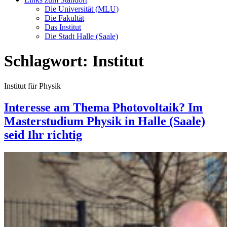
Die Universität (MLU)
Die Fakultät
Das Institut
Die Stadt Halle (Saale)
Schlagwort:
Institut
Institut für Physik
Interesse am Thema Photovoltaik? Im
Masterstudium Physik in Halle (Saale)
seid Ihr richtig