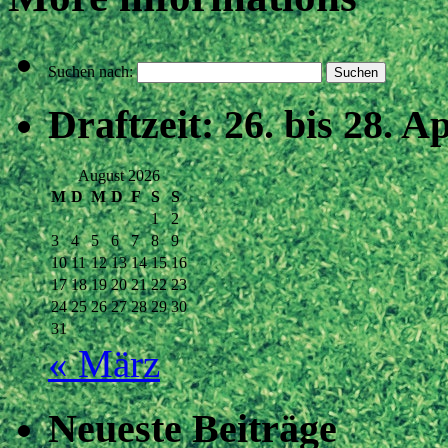
Suchen nach:
Draftzeit: 26. bis 28. Ap
August 2026
M
D
M
D
F
S
S
1
2
3
4
5
6
7
8
9
10
11
12
13
14
15
16
17
18
19
20
21
22
23
24
25
26
27
28
29
30
31
« März
Neueste Beiträge