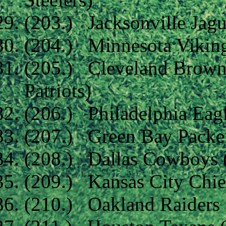
(203.) Jacksonville Jagu
(204.) Minnesota Vikin
(205.) Cleveland Brown
Patriots)
(206.) Philadelphia Eag
(207.) Green Bay Packe
(208.) Dallas Cowboys 
(209.) Kansas City Chie
(210.) Oakland Raiders