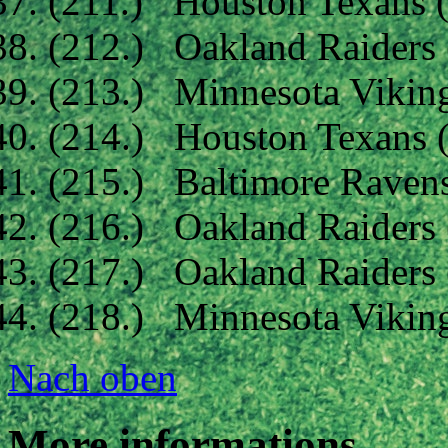
(211.) Houston Texans 
(212.) Oakland Raiders
(213.) Minnesota Vikin
(214.) Houston Texans 
(215.) Baltimore Raven
(216.) Oakland Raiders
(217.) Oakland Raiders
(218.) Minnesota Vikin
Nach oben
More informations