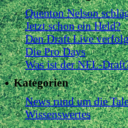
Quenton Nelson schläg
Jetzt schon ein Held?
Den Draft Live verfol
Die Pro Days
Was ist der NFL-Draft
Kategorien
News rund um die Tal
Wissenswertes