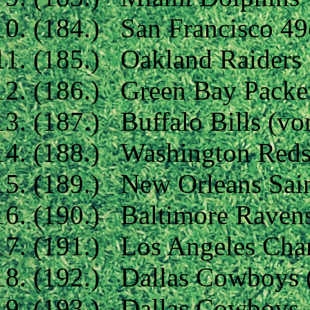
(184.) San Francisco 49
(185.) Oakland Raiders
(186.) Green Bay Packe
(187.) Buffalo Bills (vo
(188.) Washington Reds
(189.) New Orleans Sain
(190.) Baltimore Raven
(191.) Los Angeles Cha
(192.) Dallas Cowboys (
(193.) Dallas Cowboys