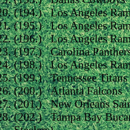
(194.) Los Angeles Rams
(195.) Los Angeles Rams
(196.) Los Angeles Rams
(197.) Carolina Panther
(198.) Los Angeles Ra
(199.) Tennessee Titans
(200.) Atlanta Falcons
(201.) New Orleans Sai
(202.) Tampa Bay Bucane
Steelers)