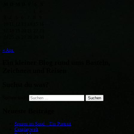
M
D
M
D
F
S
S
1
2
3
4
5
6
7
8
9
10
11
12
13
14
15
16
17
18
19
20
21
22
23
24
25
26
27
28
29
30
31
« Apr.
Ein kleiner Blog rund ums Basteln,
Zeichnen und Reisen
Suchst du was?
Suchen nach:
Neueste Beiträge
Spuren im Sand – Ein Portrait
Cosplaywelt