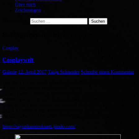
Über mich
Zeichnungen
Suchen nach:
Schlagwort-Archive: manga
Cosplay
Cosplaywelt
Galerie
12. April 2017
Tanja Schneider
Schreibe einen Kommentar
Was zum Thema Japan natürlich noch dazugehört, ist die Welt der
Animes und Magas (Japanische Comics).
Neben meinem Studium flüchte ich mich gern in diese Welt und bin
als semi-professionelle Cosplayerin auf Conventions unterwegs. Ich
Cosplaye seit inzwischen gut 6 Jahren und nähe so gut wie alle
meine Kostüme selbst. Im folgenden sehr ihr ein paar collagen der
besten Sachen und bekommt einen Link zu meiner Künstlerseite.
https://sayurikamizukiarts.jimdo.com/