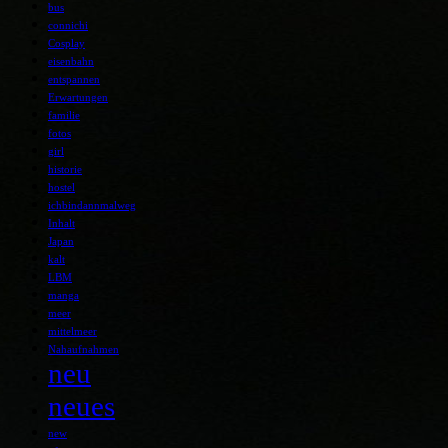
bus
connichi
Cosplay
eisenbahn
entspannen
Erwartungen
familie
fotos
girl
historie
hostel
ichbindannmalweg
Inhalt
Japan
kalt
LBM
manga
meer
mittelmeer
Nahaufnahmen
neu
neues
new