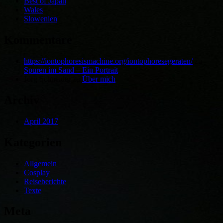
Best of Japan
Wales
Slowenien
Kommentare
https://iontophoresismachine.org/iontophoresegeraten/
zu
Spuren im Sand – Ein Portrait
Jörg Schneider
zu
Über mich
Archiv
April 2017
Kategorien
Allgemein
Cosplay
Reiseberichte
Texte
Meta