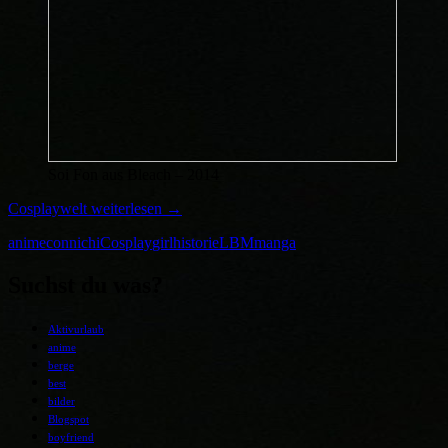
Soi Fon aus Bleach – 2014
Cosplaywelt
weiterlesen
→
anime
connichi
Cosplay
girl
historie
LBM
manga
Suchst du was?
Aktivurlaub
anime
berge
best
bilder
Blogspot
boyfriend