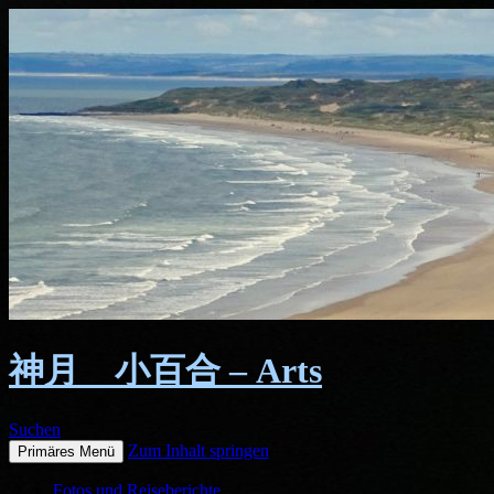
神月 小百合 – Arts
Suchen
Zum Inhalt springen
Primäres Menü
Fotos und Reiseberichte