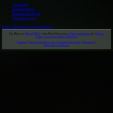
Anmelden
Eintrags-Feed
Kommentar-Feed
WordPress.org
Stolz präsentiert von WordPress
Ein Blog von
Blogs@MLU
, dem Blog-Dienst des
IT-Servicezentrums
der
Martin-
Luther-Universität Halle-Wittenberg
Features
|
Nutzungsbedingungen
|
Kontakt/Impressum
|
Disclaimer
|
Datenschutzerklärung