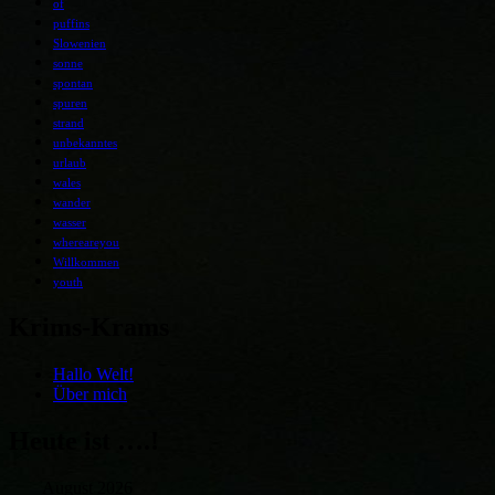
of
puffins
Slowenien
sonne
spontan
spuren
strand
unbekanntes
urlaub
wales
wander
wasser
whereareyou
Willkommen
youth
Krims-Krams
Hallo Welt!
Über mich
Heute ist ….!
August 2026