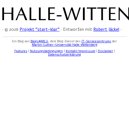
·
© 2026
Projekt "start-klar"
·
Entworfen mit
Robert Jäckel
·
Ein Blog von
Blogs@MLU
, dem Blog-Dienst des
IT-Servicezentrums
der
Martin-Luther-Universität Halle-Wittenberg
Features
|
Nutzungsbedingungen
|
Kontakt/Impressum
|
Disclaimer
|
Datenschutzerklärung