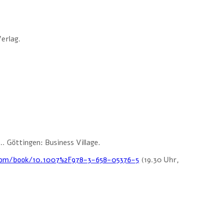
erlag.
… Göttingen: Business Village.
r.com/book/10.1007%2F978-3-658-05376-5
(19.30 Uhr,