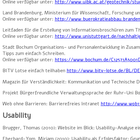
Online verfügbar unter:
http://www.uibk.ac.at/geotechnik/stu
Land Brandenburg, Ministerium für Wissenschaft, Forschung und
Online verfügbar unter:
http://www.buerokratieabbau.branden
Leitfaden für die Erstellung von Informationsbroschüren zum
Online verfügbar unter:
http://www.unistuttgart.de/nachhalt
Stadt Bochum Organisations- und Personalentwicklung in Zusam
Tipps zum einfach Schreiben.
Online verfügbar unter:
https://www.bochum.de/C12571A3001
BITV Lotse einfach teilhaben
http://www.bitv-lotse.de/BL/
Magazin für Verständlichkeit: Kommunikation und Technische 
Projekt Bürgerfreundliche Verwaltungssprache der Ruhr-Uni 
Web ohne Barrieren: Barrierefreies Intranet
http://www.wob11
Usability
Brugger, Thomas (2010): Website im Blick: Usability-Analyse e
Eberhard-Yom, Miriam (2010): Usability als Erfolgsfaktor: Grun