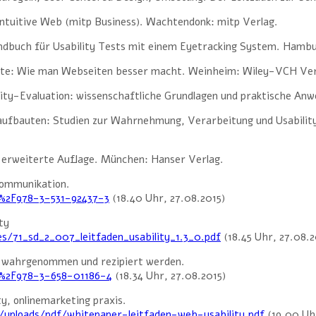
intuitive Web (mitp Business). Wachtendonk: mitp Verlag.
ndbuch für Usability Tests mit einem Eyetracking System. Hambu
ebote: Wie man Webseiten besser macht. Weinheim: Wiley-VCH Ver
lity-Evaluation: wissenschaftliche Grundlagen und praktische An
ufbauten: Studien zur Wahrnehmung, Verarbeitung und Usability
 erweiterte Auflage. München: Hanser Verlag.
Kommunikation.
7%2F978-3-531-92437-3
(18.40 Uhr, 27.08.2015)
ty
es/71_sd_2_007_leitfaden_usability_1.3_0.pdf
(18.45 Uhr, 27.08.2
te wahrgenommen und rezipiert werden.
7%2F978-3-658-01186-4
(18.34 Uhr, 27.08.2015)
, onlinemarketing praxis.
/uploads/pdf/whitepaper-leitfaden-web-usability.pdf
(19.00 Uhr