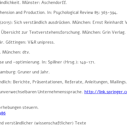
ändlichkeit. Münster: Aschendorff.
ension and Production. In: Psychological Review 85: 363-394.
(2015): Sich verständlich ausdrücken. München: Ernst Reinhardt V
- Übersicht zur Textverstehensforschung. München: Grin Verlag.
när. Göttingen: V&R unipress.
h. München: dtv.
e und -optimierung. In: Spillner (Hrsg.): 149-171.
Hamburg: Gruner und Jahr.
dlich: Berichte, Präsentationen, Referate, Anleitungen, Mailings
nd unverwechselbaren Unternehmenssprache.
http://link.springe
orhebungen steuern.
986
nd verständlicher (wissenschaftlicher) Texte