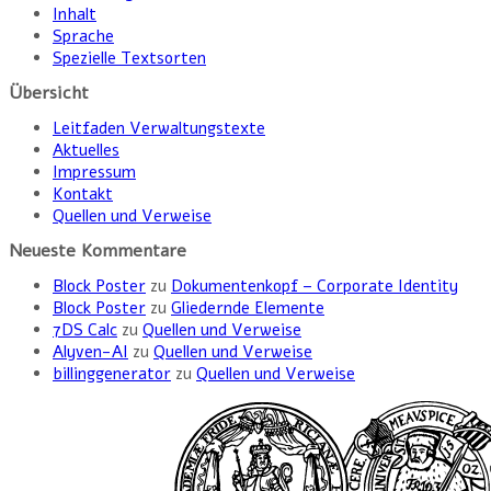
Inhalt
Sprache
Spezielle Textsorten
Übersicht
Leitfaden Verwaltungstexte
Aktuelles
Impressum
Kontakt
Quellen und Verweise
Neueste Kommentare
Block Poster
zu
Dokumentenkopf – Corporate Identity
Block Poster
zu
Gliedernde Elemente
7DS Calc
zu
Quellen und Verweise
Alyven-AI
zu
Quellen und Verweise
billinggenerator
zu
Quellen und Verweise