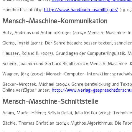
Handbuch Usability:
http://www.handbuch-usability.de/
(19.05
Mensch-Maschine-Kommunikation
Butz, Andreas und Antonio Krüger (2014): Mensch-Maschine-Int
Glomp, Ingrid (2011): Der Schreibcoach: besser texten, schnell
Hausser, Roland R. (2013): Grundlagen der Computerlinguistik:
Schenk, Joachim und Gerhard Rigoll (2010): Mensch-Maschine-Ko
Wagner, Jörg (2002): Mensch-Computer-Interaktion: sprachwiss
Becker-Mrotzek, Michael (2004): Schreibentwicklung und Textpr
Online verfügbar unter:
http://www.verlag-gespraechsforschu
Mensch-Maschine-Schnittstelle
Adam, Marie-Hélène; Szilvia Gellai, Julia Knifka (2015): Technis
Bächle, Thomas Christian (2014): Mythos Algorithmus: Die Fabr