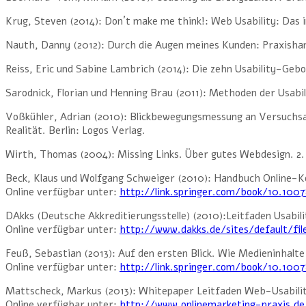
Krug, Steven (2014): Don´t make me think!: Web Usability: Das 
Nauth, Danny (2012): Durch die Augen meines Kunden: Praxisha
Reiss, Eric und Sabine Lambrich (2014): Die zehn Usability-G
Sarodnick, Florian und Henning Brau (2011): Methoden der Usabi
Voßkühler, Adrian (2010): Blickbewegungsmessung an Versuchsa
Realität. Berlin: Logos Verlag.
Wirth, Thomas (2004): Missing Links. Über gutes Webdesign. 2.
Beck, Klaus und Wolfgang Schweiger (2010): Handbuch Online-
Online verfügbar unter:
http://link.springer.com/book/10.100
DAkks (Deutsche Akkreditierungsstelle) (2010):Leitfaden Usabili
Online verfügbar unter:
http://www.dakks.de/sites/default/fil
Feuß, Sebastian (2013): Auf den ersten Blick. Wie Medieninhal
Online verfügbar unter:
http://link.springer.com/book/10.100
Mattscheck, Markus (2013): Whitepaper Leitfaden Web-Usability
Online verfügbar unter:
http://www.onlinemarketing-praxis.de