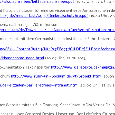
d/wiss_schreiben/leitfaden_schreiben.pdf
(19.47 Uhr, 27.08.2015
 Kultur: Leitfaden für eine serviceorientierte Amtssprache in 
burg.de/media_fast/4055/Denkmalschutzbro.pdf
(19.40 Uhr, 27
 Thema nachhaltigen Wärmekonsum.
igerkonsum/de/Downloads/Leitfaden%20fuer%20Informationsbro
menarbeit mit dem Germanistischen Institut der Ruhr-Universit
D56CE/vwContentByKey/N26R27EF053HGILDE/$FILE/einfachessc
DE/Home/home_node.html
(20.05 Uhr, 27.08.2015)
Dokumentation Textinspektor
http://www.klaretexte.de/magazin
Bochum
http://www.ruhr-uni-bochum.de/vt/projekt.html
(20.09 
.de/leitfaden-barrierefreies-intranet.html
(20.00 Uhr, 27.08.2
iner Website mittels Eye Tracking. Saarbücken: VDM Verlag Dr. M
dregeln, User Centered Design, Umsetung. Der Leitfaden für benu