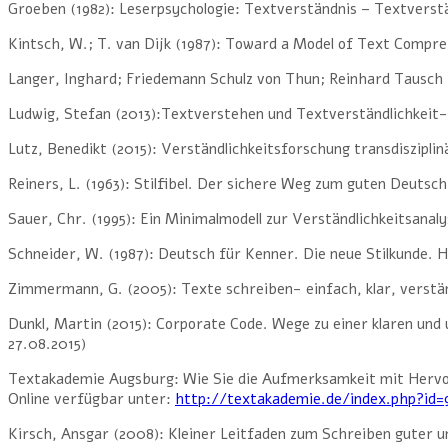
Groeben (1982): Leserpsychologie: Textverständnis – Textverst
Kintsch, W.; T. van Dijk (1987): Toward a Model of Text Compreh
Langer, Inghard; Friedemann Schulz von Thun; Reinhard Tausch 
Ludwig, Stefan (2013):Textverstehen und Textverständlichkeit
Lutz, Benedikt (2015): Verständlichkeitsforschung transdiszipli
Reiners, L. (1963): Stilfibel. Der sichere Weg zum guten Deutsc
Sauer, Chr. (1995): Ein Minimalmodell zur Verständlichkeitsanalys
Schneider, W. (1987): Deutsch für Kenner. Die neue Stilkunde. 
Zimmermann, G. (2005): Texte schreiben- einfach, klar, verstän
Dunkl, Martin (2015): Corporate Code. Wege zu einer klaren u
27.08.2015)
Textakademie Augsburg: Wie Sie die Aufmerksamkeit mit Herv
Online verfügbar unter:
http://textakademie.de/index.php?id=
Kirsch, Ansgar (2008): Kleiner Leitfaden zum Schreiben guter u