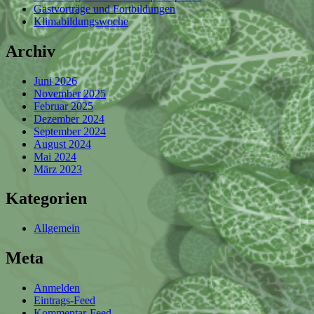
Gastvorträge und Fortbildungen
Klimabildungswoche
Archiv
Juni 2026
November 2025
Februar 2025
Dezember 2024
September 2024
August 2024
Mai 2024
März 2023
Kategorien
Allgemein
Meta
Anmelden
Eintrags-Feed
Kommentar-Feed