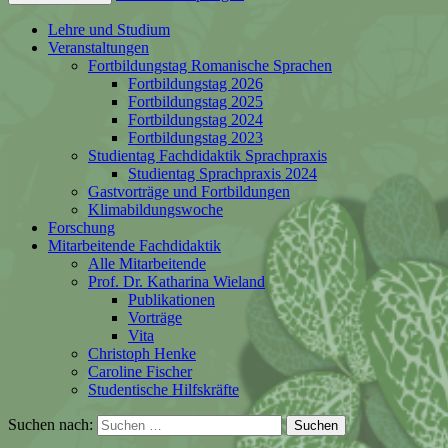
Lehre und Studium
Veranstaltungen
Fortbildungstag Romanische Sprachen
Fortbildungstag 2026
Fortbildungstag 2025
Fortbildungstag 2024
Fortbildungstag 2023
Studientag Fachdidaktik Sprachpraxis
Studientag Sprachpraxis 2024
Gastvorträge und Fortbildungen
Klimabildungswoche
Forschung
Mitarbeitende Fachdidaktik
Alle Mitarbeitende
Prof. Dr. Katharina Wieland
Publikationen
Vorträge
Vita
Christoph Henke
Caroline Fischer
Studentische Hilfskräfte
Suchen nach: