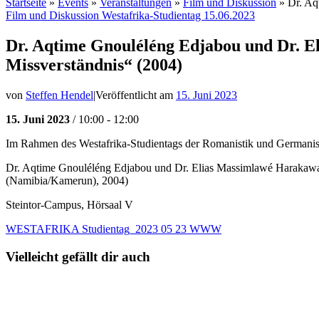
Startseite
»
Events
»
Veranstaltungen
»
Film und Diskussion
»
Dr. Aq
Film und Diskussion
Westafrika-Studientag 15.06.2023
Dr. Aqtime Gnouléléng Edjabou und Dr. E
Missverständnis“ (2004)
von
Steffen Hendel
|
Veröffentlicht am
15. Juni 2023
15. Juni 2023
/ 10:00 - 12:00
Im Rahmen des Westafrika-Studientags der Romanistik und Germanistik
Dr. Aqtime Gnouléléng Edjabou und Dr. Elias Massimlawé Harakawa (
(Namibia/Kamerun), 2004)
Steintor-Campus, Hörsaal V
WESTAFRIKA Studientag_2023 05 23 WWW
Vielleicht gefällt dir auch