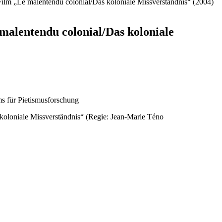
lm „Le malentendu colonial/Das koloniale Missverständnis“ (2004)
alentendu colonial/Das koloniale
ms für Pietismusforschung
oloniale Missverständnis“ (Regie: Jean-Marie Téno