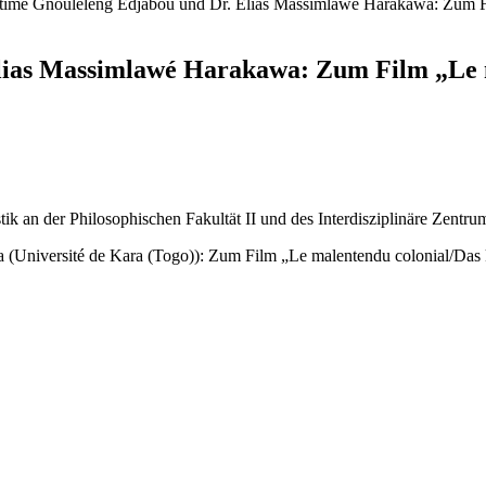
time Gnouléléng Edjabou und Dr. Elias Massimlawé Harakawa: Zum Fi
lias Massimlawé Harakawa: Zum Film „Le m
 an der Philosophischen Fakultät II und des Interdisziplinäre Zentru
Université de Kara (Togo)): Zum Film „Le malentendu colonial/Das k