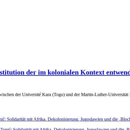
titution der im kolonialen Kontext entwen
ischen der Université Kara (Togo) und der Martin-Luther-Universität 
 Solidarität mit Afrika. Dekolonisierung, Jugoslawien und die ‚Block
: Solidarität mit Afrika. Dekolonisierung, Jugoslawien und die ‚Bl