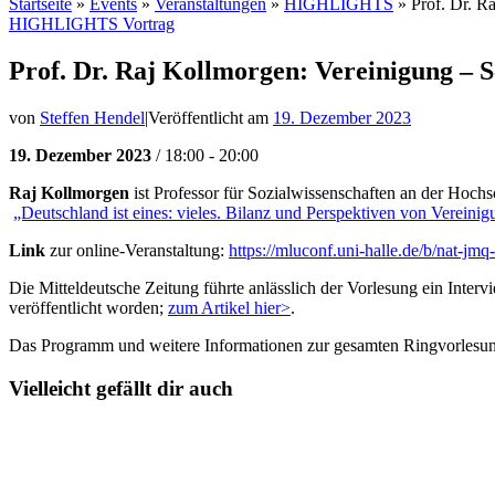
Startseite
»
Events
»
Veranstaltungen
»
HIGHLIGHTS
»
Prof. Dr. R
HIGHLIGHTS
Vortrag
Prof. Dr. Raj Kollmorgen: Vereinigung – S
von
Steffen Hendel
|
Veröffentlicht am
19. Dezember 2023
19. Dezember 2023
/ 18:00 - 20:00
Raj Kollmorgen
ist Professor für Sozialwissenschaften an der Hochs
„Deutschland ist eines: vieles. Bilanz und Perspektiven von Vereini
Link
zur online-Veranstaltung:
https://mluconf.uni-halle.de/b/nat-jmq
Die Mitteldeutsche Zeitung führte anlässlich der Vorlesung ein Inter
veröffentlicht worden;
zum Artikel hier>
.
Das Programm und weitere Informationen zur gesamten Ringvorlesun
Vielleicht gefällt dir auch