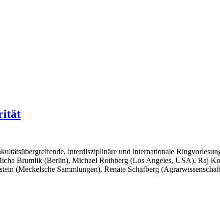
ität
ltätsübergreifende, interdisziplinäre und internationale Ringvorlesung
 Micha Brumlik (Berlin), Michael Rothberg (Los Angeles, USA), Raj Ko
elstein (Meckelsche Sammlungen), Renate Schafberg (Agrarwissenschafte