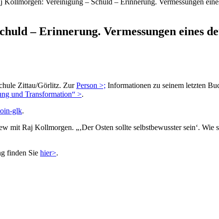
aj Kollmorgen: Vereinigung – Schuld – Erinnerung. Vermessungen eines 
chuld – Erinnerung. Vermessungen eines deu
chule Zittau/Görlitz. Zur
Person >;
Informationen zu seinem letzten Bu
gung und Transformation“ >
.
-oin-glk
.
view mit Raj Kollmorgen. „‚Der Osten sollte selbstbewusster sein‘. Wie
g finden Sie
hier>
.