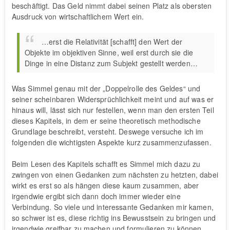
beschäftigt. Das Geld nimmt dabei seinen Platz als obersten
Ausdruck von wirtschaftlichem Wert ein.
…erst die Relativität [schafft] den Wert der
Objekte im objektiven Sinne, weil erst durch sie die
Dinge in eine Distanz zum Subjekt gestellt werden…
Was Simmel genau mit der „Doppelrolle des Geldes“ und
seiner scheinbaren Widersprüchlichkeit meint und auf was er
hinaus will, lässt sich nur festellen, wenn man den ersten Teil
dieses Kapitels, in dem er seine theoretisch methodische
Grundlage beschreibt, versteht. Deswege versuche ich im
folgenden die wichtigsten Aspekte kurz zusammenzufassen.
Beim Lesen des Kapitels schafft es Simmel mich dazu zu
zwingen von einen Gedanken zum nächsten zu hetzten, dabei
wirkt es erst so als hängen diese kaum zusammen, aber
irgendwie ergibt sich dann doch immer wieder eine
Verbindung. So viele und interessante Gedanken mir kamen,
so schwer ist es, diese richtig ins Bewusstsein zu bringen und
irgendwie greifbar zu machen und formulieren zu können.