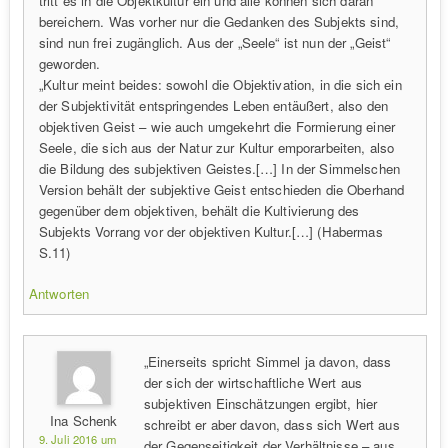
tritt es in die Objektkultur ein und alle können sich daran
bereichern. Was vorher nur die Gedanken des Subjekts sind,
sind nun frei zugänglich. Aus der „Seele“ ist nun der „Geist“
geworden.
„Kultur meint beides: sowohl die Objektivation, in die sich ein
der Subjektivität entspringendes Leben entäußert, also den
objektiven Geist – wie auch umgekehrt die Formierung einer
Seele, die sich aus der Natur zur Kultur emporarbeiten, also
die Bildung des subjektiven Geistes.[…] In der Simmelschen
Version behält der subjektive Geist entschieden die Oberhand
gegenüber dem objektiven, behält die Kultivierung des
Subjekts Vorrang vor der objektiven Kultur.[…] (Habermas
S.11)
Antworten
„Einerseits spricht Simmel ja davon, dass
der sich der wirtschaftliche Wert aus
subjektiven Einschätzungen ergibt, hier
Ina Schenk
schreibt er aber davon, dass sich Wert aus
9. Juli 2016 um
der Gegenseitigkeit der Verhältnisse – aus