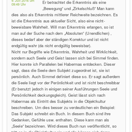
9. Juli 2016 um
Er betrachtet die Erkenntnis als eine
09:49 Uhr
„Bewegung“ und „Zirkelschluß“ Man kann
dies also als Erkenntnis mittlerer Reichweite bezeichnen. Es
ist die Erkenntnis aus aktueller Sicht, also eine nicht-
beweisbare Wahrheit. Will man Erkenntnis erlangen, so ist
man auf der Suche nach dem „Absoluten“ (Unendlichen) ,
dieses bedarf aber der ständigen Korrektur und ist nicht
endgültig wahr (da nicht endgültig beweisbar).
Nicht nur Begriffe wie Erkenntnis, Wahrheit und Wirklichkeit,
sondern auch Seele und Geist lassen sich bei Simmel finden.
Hier konnte ich Parallelen bei Habermas entdecken. Dieser
sagt, dass die Seele dem Subjekt zugeordnet ist, sie ist
persönlich. Auch Simmel definiert diese so. Er sagt außerdem
die Seele liegt vor der Perönlichkeit und ist nicht beschreibbar
(Er benutzt jedoch in einigen seiner Ausführungen Seele und
Persönlichkeit deckungsgleich). Geist lässt sich nach
Habermas als Eintritt des Subjekts in die Objektkultur
beschreiben. Um dies besser zu verdeutlichen ein Beispiel:
Das Subjekt schreibt ein Buch. In diesem Buch sind ihre
Gedanken, Gefühle usw. enthalten. Diese kann man als
„Seele“ bezeichnen. Wird dieses Buch nun veröffentlicht, so