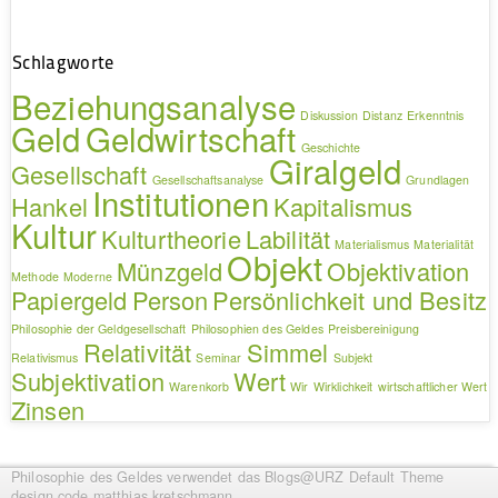
Schlagworte
Beziehungsanalyse
Diskussion
Distanz
Erkenntnis
Geld
Geldwirtschaft
Geschichte
Giralgeld
Gesellschaft
Gesellschaftsanalyse
Grundlagen
Institutionen
Hankel
Kapitalismus
Kultur
Kulturtheorie
Labilität
Materialismus
Materialität
Objekt
Münzgeld
Objektivation
Methode
Moderne
Papiergeld
Person
Persönlichkeit und Besitz
Philosophie der Geldgesellschaft
Philosophien des Geldes
Preisbereinigung
Relativität
Simmel
Relativismus
Seminar
Subjekt
Subjektivation
Wert
Warenkorb
Wir
Wirklichkeit
wirtschaftlicher Wert
Zinsen
Philosophie des Geldes
verwendet das Blogs@URZ Default Theme
design.code.
matthias.kretschmann