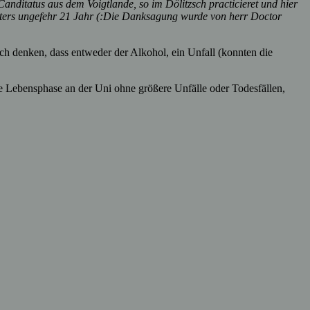
nditatus aus dem Voigtlande, so im Dölitzsch practicieret und hier
s alters ungefehr 21 Jahr (:Die Danksagung wurde von herr Doctor
ich denken, dass entweder der Alkohol, ein Unfall (konnten die
e Lebensphase an der Uni ohne größere Unfälle oder Todesfällen,