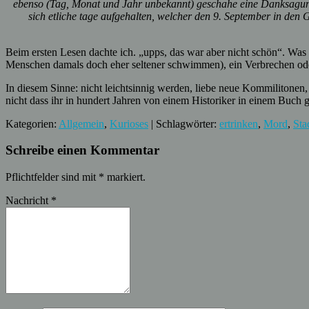
ebenso (Tag, Monat und Jahr unbekannt) geschahe eine Danksagung v
sich etliche tage aufgehalten, welcher den 9. September in den 
Beim ersten Lesen dachte ich. „upps, das war aber nicht schön“. Was 
Menschen damals doch eher seltener schwimmen), ein Verbrechen oder
In diesem Sinne: nicht leichtsinnig werden, liebe neue Kommilitonen
nicht dass ihr in hundert Jahren von einem Historiker in einem Buch g
Kategorien:
Allgemein
,
Kurioses
| Schlagwörter:
ertrinken
,
Mord
,
Sta
Schreibe einen Kommentar
Pflichtfelder sind mit
*
markiert.
Nachricht
*