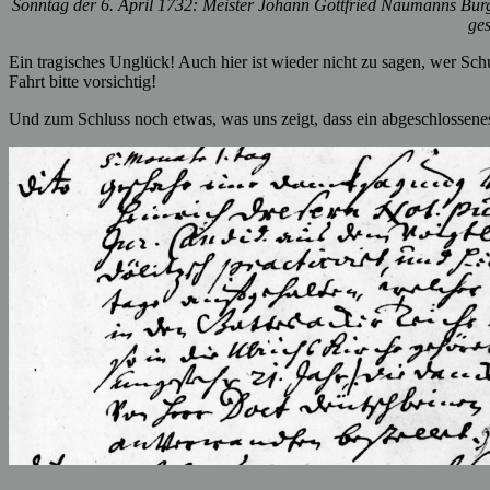
Sonntag der 6. April 1732: Meister Johann Gottfried Naumanns Bürge
ges
Ein tragisches Unglück! Auch hier ist wieder nicht zu sagen, wer Schul
Fahrt bitte vorsichtig!
Und zum Schluss noch etwas, was uns zeigt, dass ein abgeschlossenes