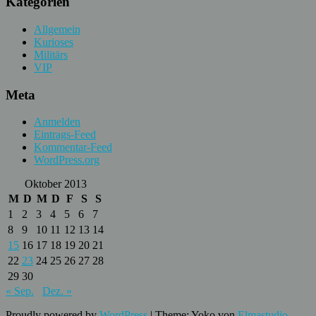
Kategorien
Allgemein
Kurioses
Militärs
VIP
Meta
Anmelden
Eintrags-Feed
Kommentar-Feed
WordPress.org
Oktober 2013
M
D
M
D
F
S
S
1
2
3
4
5
6
7
8
9
10
11
12
13
14
15
16
17
18
19
20
21
22
23
24
25
26
27
28
29
30
« Sep.
Dez. »
Proudly powered by
WordPress
|
Theme: Yoko von
Elmastudio