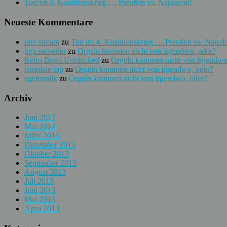
Tod im 4. Koalitionskrieg … Preußen vs. Napoleon!
Neueste Kommentare
iptv stream
zu
Tod im 4. Koalitionskrieg … Preußen vs. Napol
pvp serverler
zu
Orgeln kommen nicht von irgendwo, oder?
Retro Bowl Unblocked
zu
Orgeln kommen nicht von irgendwo
template top
zu
Orgeln kommen nicht von irgendwo, oder?
egemenlik
zu
Orgeln kommen nicht von irgendwo, oder?
Archiv
Juni 2017
Mai 2014
März 2014
Dezember 2013
Oktober 2013
September 2013
August 2013
Juli 2013
Juni 2013
Mai 2013
April 2013