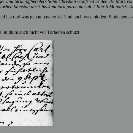
r und Strumpffbereiters Sohn Christian Gottfried ist den 19. März von
torben Samstag um 3 bis 4 matura particular alt 2 Jahr 6 Monath 9 T
d hat und was genau passiert ist. Und auch was mit dem Studenten später
 Studium auch nicht vor Torheiten schützt: