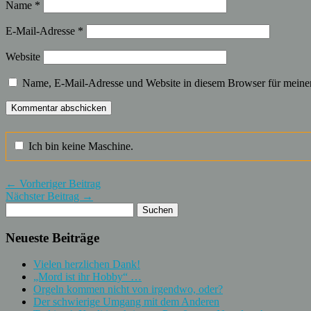
Name
*
E-Mail-Adresse
*
Website
Name, E-Mail-Adresse und Website in diesem Browser für meine
Ich bin keine Maschine.
← Vorheriger Beitrag
Nächster Beitrag →
Neueste Beiträge
Vielen herzlichen Dank!
„Mord ist ihr Hobby“ …
Orgeln kommen nicht von irgendwo, oder?
Der schwierige Umgang mit dem Anderen