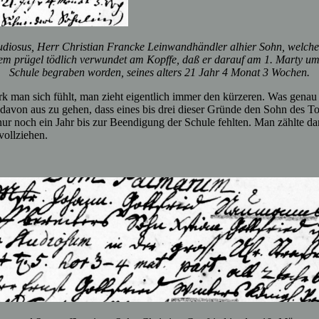
udiosus, Herr Christian Francke Leinwandhändler alhier Sohn, welch
em prügel tödlich verwundet am Kopffe, daß er darauf am 1. Marty um 
Schule begraben worden, seines alters 21 Jahr 4 Monat 3 Wochen.
ark man sich fühlt, man zieht eigentlich immer den kürzeren. Was genau
avon aus zu gehen, dass eines bis drei dieser Gründe den Sohn des To
nur noch ein Jahr bis zur Beendigung der Schule fehlten. Man zählte 
vollziehen.