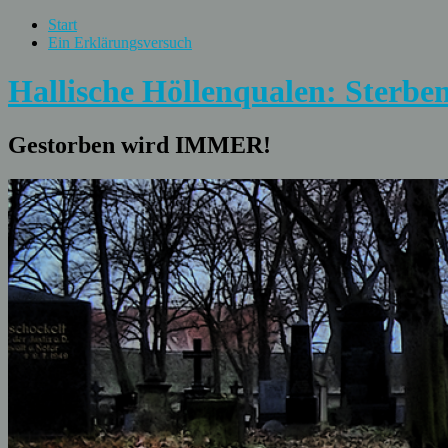
Start
Ein Erklärungsversuch
Hallische Höllenqualen: Sterben
Gestorben wird IMMER!