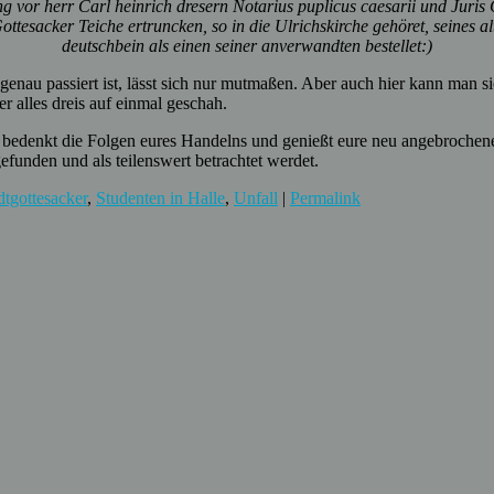
or herr Carl heinrich dresern Notarius puplicus caesarii und Juris Ca
Gottesacker Teiche ertruncken, so in die Ulrichskirche gehöret, seine
deutschbein als einen seiner anverwandten bestellet:)
genau passiert ist, lässt sich nur mutmaßen. Aber auch hier kann man s
 alles dreis auf einmal geschah.
, bedenkt die Folgen eures Handelns und genießt eure neu angebrochen
efunden und als teilenswert betrachtet werdet.
dtgottesacker
,
Studenten in Halle
,
Unfall
|
Permalink