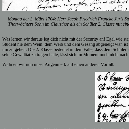
Montag der 3. März 1704: Herr Jacob Friedrich Francke Juris St
Thorwächters Sohn im Clausthor als ein Schüler 2. Classe mit ein
Was lernen wir daraus leg dich nicht mit der Security an! Egal wie st
Student nie dem Wein, dem Weib und dem Gesang abgeneigt war, ist d
um zu gehen. Die 2. Klasse bedeutet in dem Falle, dass dem Schüler 
seine Gewalttat zu tragen hatte, lässt sich im Moment noch nicht nach
Widmen wir nun unser Augenmerk auf einen anderen Vorfall: