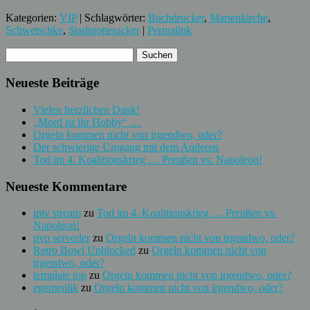
Kategorien:
VIP
| Schlagwörter:
Buchdrucker
,
Marienkirche
,
Schwetschke
,
Stadtgottesacker
|
Permalink
Neueste Beiträge
Vielen herzlichen Dank!
„Mord ist ihr Hobby“ …
Orgeln kommen nicht von irgendwo, oder?
Der schwierige Umgang mit dem Anderen
Tod im 4. Koalitionskrieg … Preußen vs. Napoleon!
Neueste Kommentare
iptv stream
zu
Tod im 4. Koalitionskrieg … Preußen vs.
Napoleon!
pvp serverler
zu
Orgeln kommen nicht von irgendwo, oder?
Retro Bowl Unblocked
zu
Orgeln kommen nicht von
irgendwo, oder?
template top
zu
Orgeln kommen nicht von irgendwo, oder?
egemenlik
zu
Orgeln kommen nicht von irgendwo, oder?