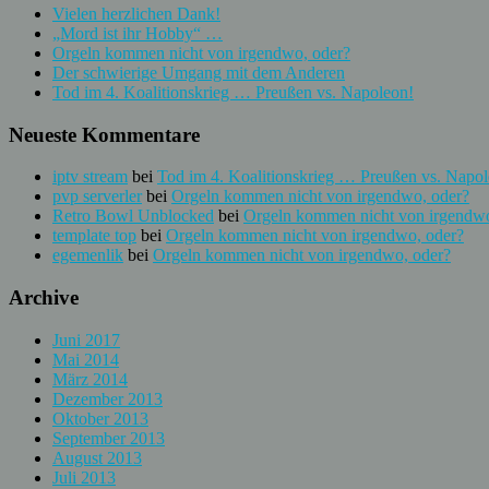
Vielen herzlichen Dank!
„Mord ist ihr Hobby“ …
Orgeln kommen nicht von irgendwo, oder?
Der schwierige Umgang mit dem Anderen
Tod im 4. Koalitionskrieg … Preußen vs. Napoleon!
Neueste Kommentare
iptv stream
bei
Tod im 4. Koalitionskrieg … Preußen vs. Napol
pvp serverler
bei
Orgeln kommen nicht von irgendwo, oder?
Retro Bowl Unblocked
bei
Orgeln kommen nicht von irgendwo
template top
bei
Orgeln kommen nicht von irgendwo, oder?
egemenlik
bei
Orgeln kommen nicht von irgendwo, oder?
Archive
Juni 2017
Mai 2014
März 2014
Dezember 2013
Oktober 2013
September 2013
August 2013
Juli 2013