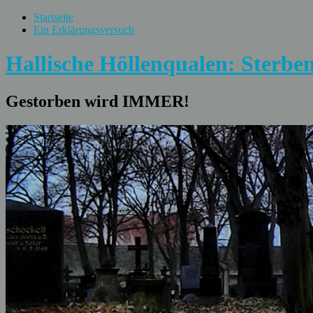
Startseite
Ein Erklärungsversuch
Hallische Höllenqualen: Sterben
Gestorben wird IMMER!