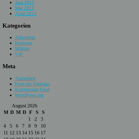
Juni 2013
Mai 2013
April 2013
Kategorien
Allgemein
Kurioses
Militärs
VIP
Meta
Anmelden
Feed der Einträge
Kommentar-Feed
WordPress.org
August 2026
M
D
M
D
F
S
S
1
2
3
4
5
6
7
8
9
10
11
12
13
14
15
16
17