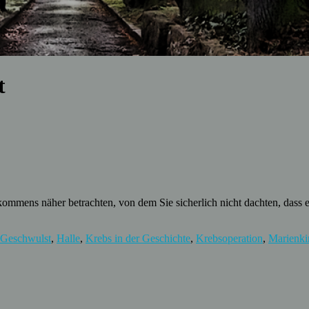
t
ekommens näher betrachten, von dem Sie sicherlich nicht dachten, dass es
Geschwulst
,
Halle
,
Krebs in der Geschichte
,
Krebsoperation
,
Marienki