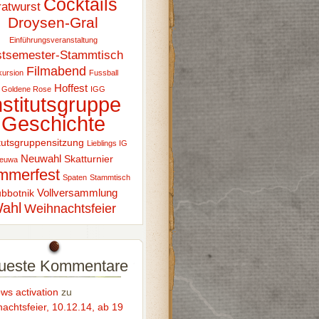
Cocktails
ratwurst
Droysen-Gral
Einführungsveranstaltung
stsemester-Stammtisch
Filmabend
ursion
Fussball
Hoffest
Goldene Rose
IGG
nstitutsgruppe
Geschichte
itutsgruppensitzung
Lieblings IG
Neuwahl
Skatturnier
euwa
mmerfest
Spaten
Stammtisch
Vollversammlung
bbotnik
ahl
Weihnachtsfeier
ueste Kommentare
ws activation
zu
achtsfeier, 10.12.14, ab 19