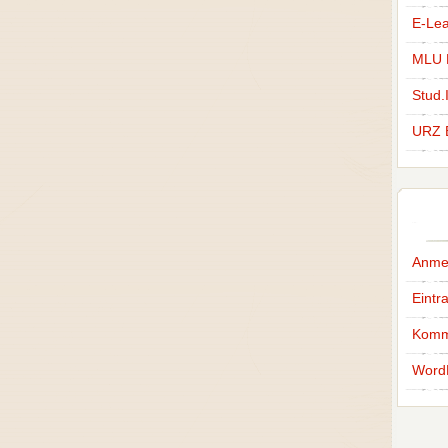
E-Lea
MLU H
Stud.
URZ 
Anme
Eintr
Komm
Word