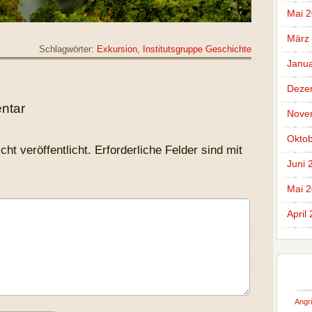
Mai 2
März
Schlagwörter:
Exkursion
,
Institutsgruppe Geschichte
Janua
Deze
ntar
Nove
Oktob
ht veröffentlicht.
Erforderliche Felder sind mit
Juni 
Mai 
April
Angri