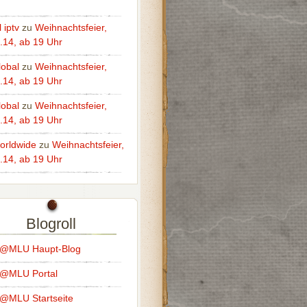
 iptv
zu
Weihnachtsfeier,
.14, ab 19 Uhr
lobal
zu
Weihnachtsfeier,
.14, ab 19 Uhr
lobal
zu
Weihnachtsfeier,
.14, ab 19 Uhr
worldwide
zu
Weihnachtsfeier,
.14, ab 19 Uhr
Blogroll
s@MLU Haupt-Blog
s@MLU Portal
@MLU Startseite