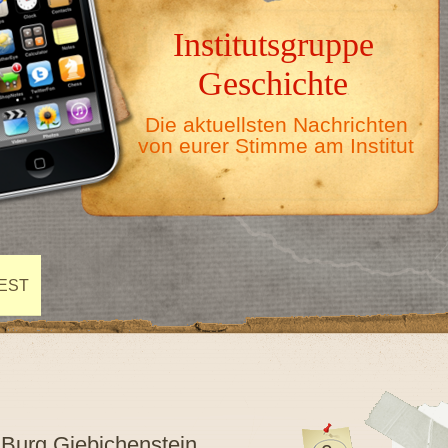
Institutsgruppe
Geschichte
Die aktuellsten Nachrichten
von eurer Stimme am Institut
EST
 Burg Giebichenstein