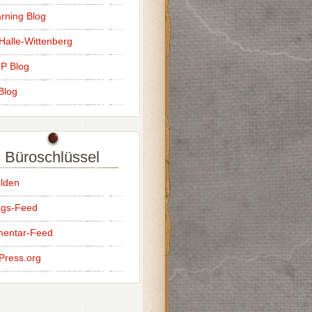
rning Blog
alle-Wittenberg
IP Blog
Blog
Büroschlüssel
lden
ags-Feed
entar-Feed
Press.org