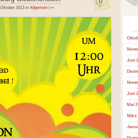
0
 Oktober 2013 in
Allgemein
|
∞
Oktob
Nove
Juni 
Deze
Nove
Juni 
Mai 
März
Janua
Deze