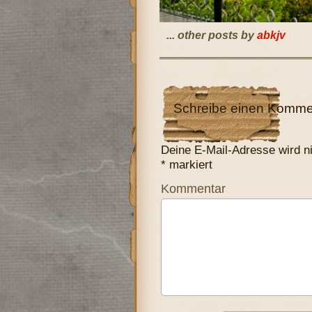
... other posts by
abkjv
Schreibe einen Komme
Deine E-Mail-Adresse wird nic
*
markiert
Kommentar