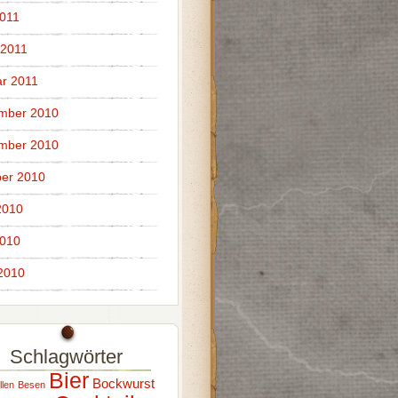
011
 2011
r 2011
mber 2010
mber 2010
er 2010
2010
2010
 2010
Schlagwörter
Bier
Bockwurst
llen
Besen