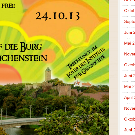
Oktob
Sept
Juni 
Mai 
Nove
Oktob
Juni 
Mai 
April
Nove
Oktob
Juni 