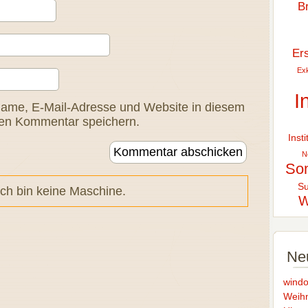
B
Er
Exk
I
ame, E-Mail-Adresse und Website in diesem
ten Kommentar speichern.
Inst
N
So
Su
ch bin keine Maschine.
W
Ne
windo
Weihn