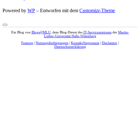
Powered by
WP
– Entworfen mit dem
Customizr-Theme
Ein Blog von
Blogs@MLU
, dem Blog-Dienst des
IT-Servicezentrums
der
Martin-
Luther-Universität Halle-Wittenberg
Features
|
Nutzungsbedingungen
|
Kontakt/Impressum
|
Disclaimer
|
Datenschutzerklärung