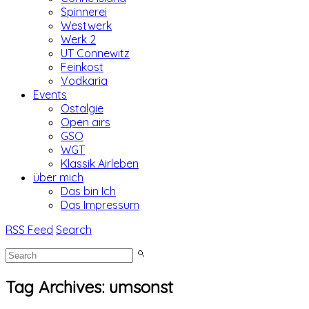
Spinnerei
Westwerk
Werk 2
UT Connewitz
Feinkost
Vodkaria
Events
Ostalgie
Open airs
GSO
WGT
Klassik Airleben
über mich
Das bin Ich
Das Impressum
RSS Feed
Search
Tag Archives:
umsonst