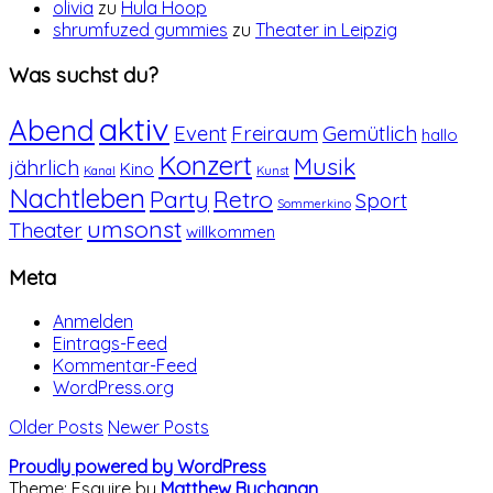
olivia
zu
Hula Hoop
shrumfuzed gummies
zu
Theater in Leipzig
Was suchst du?
aktiv
Abend
Event
Freiraum
Gemütlich
hallo
Konzert
Musik
jährlich
Kino
Kanal
Kunst
Nachtleben
Party
Retro
Sport
Sommerkino
umsonst
Theater
willkommen
Meta
Anmelden
Eintrags-Feed
Kommentar-Feed
WordPress.org
Older Posts
Newer Posts
Proudly powered by WordPress
Theme: Esquire by
Matthew Buchanan
.