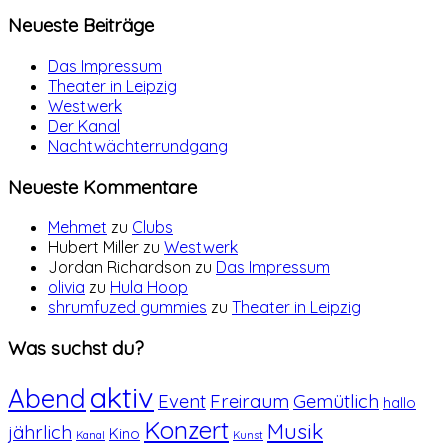
Neueste Beiträge
Das Impressum
Theater in Leipzig
Westwerk
Der Kanal
Nachtwächterrundgang
Neueste Kommentare
Mehmet
zu
Clubs
Hubert Miller
zu
Westwerk
Jordan Richardson
zu
Das Impressum
olivia
zu
Hula Hoop
shrumfuzed gummies
zu
Theater in Leipzig
Was suchst du?
aktiv
Abend
Event
Freiraum
Gemütlich
hallo
Konzert
Musik
jährlich
Kino
Kanal
Kunst