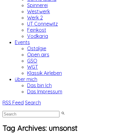
Spinnerei
Westwerk
Werk 2
UT Connewitz
Feinkost
Vodkaria
Events
Ostalgie
Open airs
GSO
WGT
Klassik Airleben
über mich
Das bin Ich
Das Impressum
RSS Feed
Search
Tag Archives:
umsonst