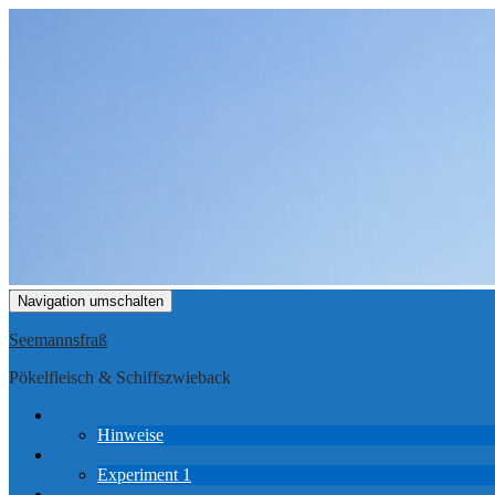
Navigation umschalten
Seemannsfraß
Pökelfleisch & Schiffszwieback
Ahoi, du Landratte!
Hinweise
Station 1
Experiment 1
Station 2