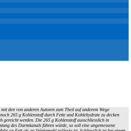
che mit den von anderen Autoren zum Theil auf anderem Wege
s noch 265 g Kohlenstoff durch Fette und Kohlehydrate zu decken
 gereicht werden. Die 265 g Kohlenstoff ausschliesslich in
lastung des Darmkanals führen würde, so soll eine angemessene
r an Fett als an Stärkemehl zulässig ist. Schliesslich ist bei einem