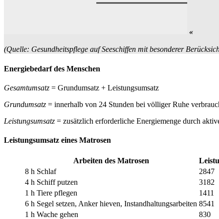
«
(Quelle: Gesundheitspflege auf Seeschiffen mit besonderer Berücksicht
Energiebedarf des Menschen
Gesamtumsatz
=
Grundumsatz
+
Leistungsumsatz
Grundumsatz
= innerhalb von 24 Stunden bei völliger Ruhe verbrauc
Leistungsumsatz
= zusätzlich erforderliche Energiemenge durch akti
Leistungsumsatz eines Matrosen
Arbeiten des Matrosen
Leist
8 h Schlaf
2847
4 h Schiff putzen
3182
1 h Tiere pflegen
1411
6 h Segel setzen, Anker hieven, Instandhaltungsarbeiten
8541
1 h Wache gehen
830