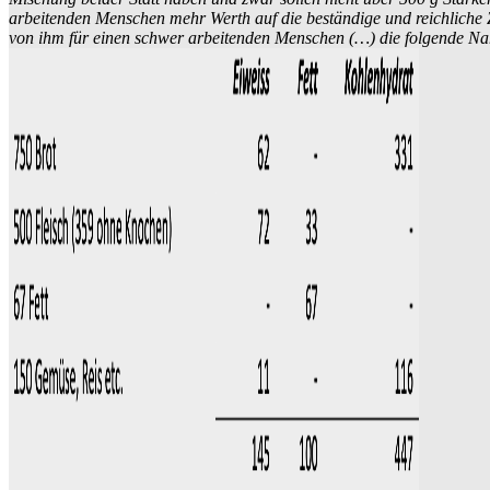
arbeitenden Menschen mehr Werth auf die beständige und reichliche Zufu
von ihm für einen schwer arbeitenden Menschen (…) die folgende N