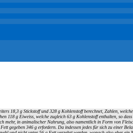
eiters 18,3 g Stickstoff und 328 g Kohlenstoff berechnet, Zahlen, wel
en 118 g Eiweiss, welche zugleich 63 g Kohlenstoff enthalten, so das
h mehr, in animalischer Nahrung, also namentlich in Form von Fleisch
Fett gegeben 346 g erfordern. Da indessen jedes für sich zu einer Be
hl und nicht unter 56 g Fett verzehrt werden, wonach also eher ein Meh