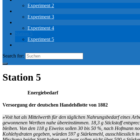
Experiment 2
Station 3
Experiment 3
Station 4
Experiment 4
Station 5
Experiment 5
Quiz
Search for:
Station 5
Energiebedarf
Versorgung der deutschen Handelsflotte von 1882
»
Voit
hat als Mittelwerth für den täglichen Nahrungsbedarf eines Arb
gewonnenen Werthen nahe übereinstimmen. 18,3 g Stickstoff entsprech
bleiben. Von den 118 g Eiweiss sollen 30 bis 50 %, nach Hofmann noc
Kohlehydraten gegeben, würden 597 g Stärkemehl, ausschliesslich in 
Mischung beider Statt haben und zwar sollen nicht über 500 g Stärkeme