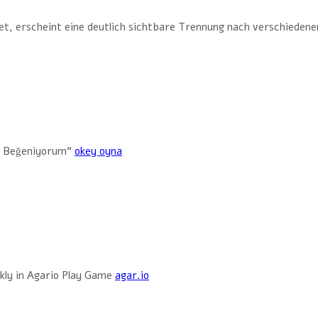
et, erscheint eine deutlich sichtbare Trennung nach verschiedenen 
ı Beğeniyorum“
okey oyna
ckly in Agario Play Game
agar.io