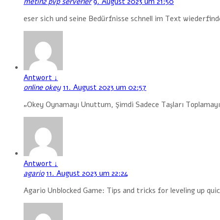
metin2 pvp serverler
9. August 2023 um 21:50
eser sich und seine Bedürfnisse schnell im Text wiederfind
Antwort
↓
online okey
11. August 2023 um 02:57
„Okey Oynamayı Unuttum, Şimdi Sadece Taşları Toplamay
Antwort
↓
agario
11. August 2023 um 22:24
Agario Unblocked Game: Tips and tricks for leveling up qui