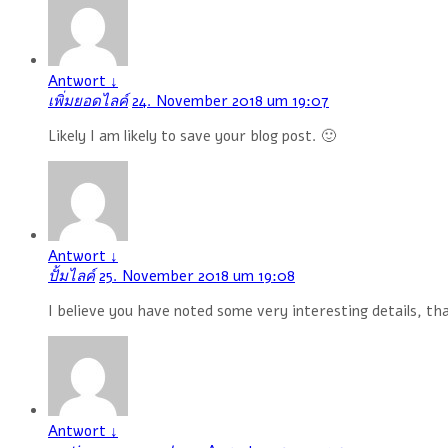
Antwort
↓
เพิ่มยอดไลค์
24. November 2018 um 19:07
Likely I am likely to save your blog post. 🙂
Antwort
↓
ปั้มไลค์
25. November 2018 um 19:08
I believe you have noted some very interesting details, th
Antwort
↓