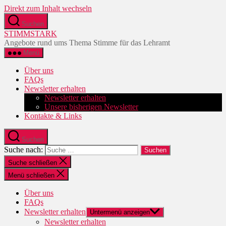
Direkt zum Inhalt wechseln
Suchen
STIMMSTARK
Angebote rund ums Thema Stimme für das Lehramt
Menü
Über uns
FAQs
Newsletter erhalten
Newsletter erhalten
Unsere bisherigen Newsletter
Kontakte & Links
Suchen
Suche nach:
Suche schließen
Menü schließen
Über uns
FAQs
Newsletter erhalten
Untermenü anzeigen
Newsletter erhalten