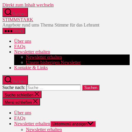
Direkt zum Inhalt wechseln
Suchen
STIMMSTARK
Angebote rund ums Thema Stimme für das Lehramt
Menü
Über uns
FAQs
Newsletter erhalten
Newsletter erhalten
Unsere bisherigen Newsletter
Kontakte & Links
Suchen
Suche nach:
Suche schließen
Menü schließen
Über uns
FAQs
Newsletter erhalten
Untermenü anzeigen
Newsletter erhalten