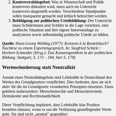
Kontroversitätsgebot:
Was in Wissenschaft und Politik
kontrovers diskutiert wird, muss auch im Unterricht
kontrovers dargestellt werden. Verschiedene Standpunkte
sollen transparent gemacht und kritisch beleuchtet werden.
Befähigung zur politischen Urteilsbildung:
Der Unterricht
muss Schülerinnen und Schüler in die Lage versetzen, eine
politische Situation und ihre eigene Interessenlage zu
analysieren sowie selbstständig politische Urteile zu bilden.
Quelle:
Hans-Georg Wehling (1977): Konsens à la Beutelsbach?
Nachlese zu einem Expertengespräch. In: Siegfried Schiele /
Herbert Schneider (Hrsg.): Das Konsensproblem in der politischen
Bildung. Stuttgart, S. 173 – 184, hier S. 179f.
Werteorientierung statt Neutralität
Anstatt eines Neutralitätsgebots sind Lehrkräfte in Deutschland den
Werten des Grundgesetzes verpflichtet. Dies bedeutet, dass sie sich
aktiv für die im Grundgesetz verankerten Prinzipien einsetzen. Dazu
gehören insbesondere: Menschenrechte und Menschenwürde,
Demokratie und Rechtsstaatlichkeit.
Diese Verpflichtung impliziert, dass Lehrkräfte klar Position
beziehen müssen, wenn es um die Verletzung grundlegender Werte
geht. Sie sind nicht „neutral“ gegenüber: