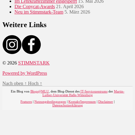
Im Lehrkräftezimmer eingesperrt
15. Mai 2026
Die Copycat-Awards
21. April 2026
Neu im Stimmstark-Team
5. März 2026
Weitere Links
© 2026
STIMMSTARK
Powered by WordPress
Nach oben
↑
Hoch
↑
Ein Blog von
Blogs@MLU
, dem Blog-Dienst des
IT-Servicezentrums
der
Martin-
Luther-Universität Halle-Wittenberg
Features
|
Nutzungsbedingungen
|
Kontakt/Impressum
|
Disclaimer
|
Datenschutzerklärung