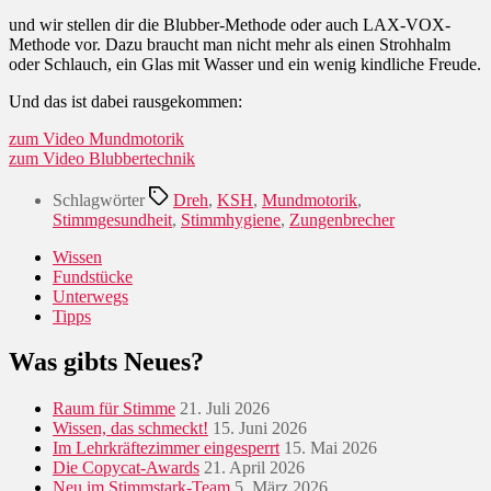
und wir stellen dir die Blubber-Methode oder auch LAX-VOX-
Methode vor. Dazu braucht man nicht mehr als einen Strohhalm
oder Schlauch, ein Glas mit Wasser und ein wenig kindliche Freude.
Und das ist dabei rausgekommen:
zum Video Mundmotorik
zum Video Blubbertechnik
Schlagwörter
Dreh
,
KSH
,
Mundmotorik
,
Stimmgesundheit
,
Stimmhygiene
,
Zungenbrecher
Wissen
Fundstücke
Unterwegs
Tipps
Was gibts Neues?
Raum für Stimme
21. Juli 2026
Wissen, das schmeckt!
15. Juni 2026
Im Lehrkräftezimmer eingesperrt
15. Mai 2026
Die Copycat-Awards
21. April 2026
Neu im Stimmstark-Team
5. März 2026