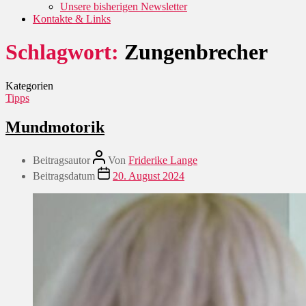
Unsere bisherigen Newsletter
Kontakte & Links
Schlagwort:
Zungenbrecher
Kategorien
Tipps
Mundmotorik
Beitragsautor
Von
Friderike Lange
Beitragsdatum
20. August 2024