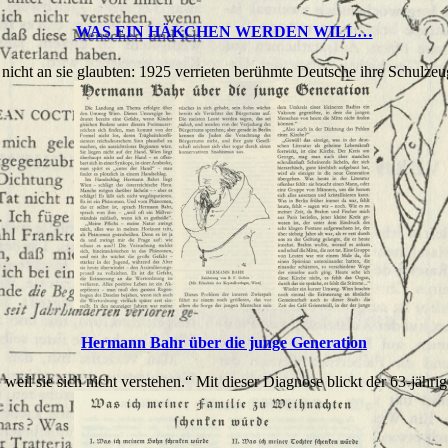
WAS EIN HÄKCHEN WERDEN WILL…
nicht an sie glaubten: 1925 verrieten berühmte Deutsche ihre Schulzeug
Hermann Bahr über die junge Generation
eil sie sich nicht verstehen.“ Mit dieser Diagnose blickt der 63-jähr