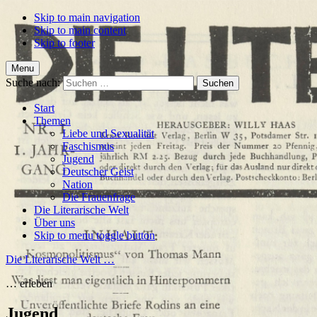
Skip to main navigation
Skip to main content
Skip to footer
Menu
Suche nach:
Start
Themen
Liebe und Sexualität
Faschismus
Jugend
Deutscher Geist
Nation
Die Frauenfrage
Die Literarische Welt
Über uns
Skip to menu toggle button
Die Literarische Welt …
… erleben
Jugend