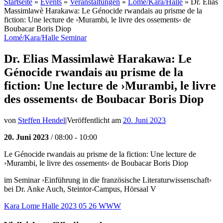
Startseite
»
Events
»
Veranstaltungen
»
Lomé/Kara/Halle
»
Dr. Elias
Massimlawè Harakawa: Le Génocide rwandais au prisme de la
fiction: Une lecture de ›Murambi, le livre des ossements‹ de
Boubacar Boris Diop
Lomé/Kara/Halle
Seminar
Dr. Elias Massimlawè Harakawa: Le
Génocide rwandais au prisme de la
fiction: Une lecture de ›Murambi, le livre
des ossements‹ de Boubacar Boris Diop
von
Steffen Hendel
|
Veröffentlicht am
20. Juni 2023
20. Juni 2023
/ 08:00 - 10:00
Le Génocide rwandais au prisme de la fiction: Une lecture de
›Murambi, le livre des ossements‹ de Boubacar Boris Diop
im Seminar ›Einführung in die französische Literaturwissenschaft‹
bei Dr. Anke Auch, Steintor-Campus, Hörsaal V
Kara Lome Halle 2023 05 26 WWW