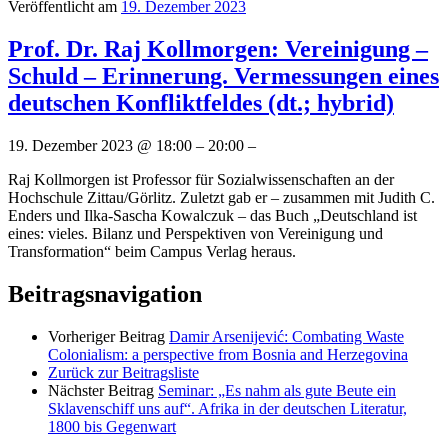
Veröffentlicht am
19. Dezember 2023
Prof. Dr. Raj Kollmorgen: Vereinigung –
Schuld – Erinnerung. Vermessungen eines
deutschen Konfliktfeldes (dt.; hybrid)
19. Dezember 2023 @ 18:00 – 20:00 –
Raj Kollmorgen ist Professor für Sozialwissenschaften an der
Hochschule Zittau/Görlitz. Zuletzt gab er – zusammen mit Judith C.
Enders und Ilka-Sascha Kowalczuk – das Buch „Deutschland ist
eines: vieles. Bilanz und Perspektiven von Vereinigung und
Transformation“ beim Campus Verlag heraus.
Beitragsnavigation
Vorheriger Beitrag
Damir Arsenijević: Combating Waste
Colonialism: a perspective from Bosnia and Herzegovina
Zurück zur Beitragsliste
Nächster Beitrag
Seminar: „Es nahm als gute Beute ein
Sklavenschiff uns auf“. Afrika in der deutschen Literatur,
1800 bis Gegenwart