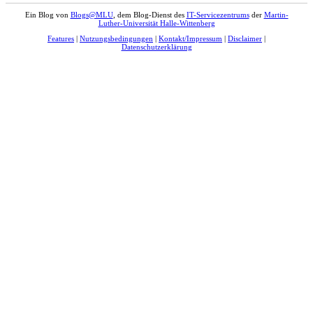
Ein Blog von
Blogs@MLU
, dem Blog-Dienst des
IT-Servicezentrums
der
Martin-
Luther-Universität Halle-Wittenberg
Features
|
Nutzungsbedingungen
|
Kontakt/Impressum
|
Disclaimer
|
Datenschutzerklärung