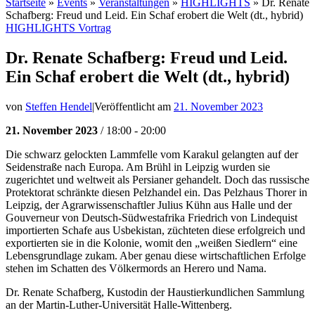
Startseite
»
Events
»
Veranstaltungen
»
HIGHLIGHTS
»
Dr. Renate
Schafberg: Freud und Leid. Ein Schaf erobert die Welt (dt., hybrid)
HIGHLIGHTS
Vortrag
Dr. Renate Schafberg: Freud und Leid.
Ein Schaf erobert die Welt (dt., hybrid)
von
Steffen Hendel
|
Veröffentlicht am
21. November 2023
21. November 2023
/ 18:00 - 20:00
Die schwarz gelockten Lammfelle vom Karakul gelangten auf der
Seidenstraße nach Europa. Am Brühl in Leipzig wurden sie
zugerichtet und weltweit als Persianer gehandelt. Doch das russische
Protektorat schränkte diesen Pelzhandel ein. Das Pelzhaus Thorer in
Leipzig, der Agrarwissenschaftler Julius Kühn aus Halle und der
Gouverneur von Deutsch-Südwestafrika Friedrich von Lindequist
importierten Schafe aus Usbekistan, züchteten diese erfolgreich und
exportierten sie in die Kolonie, womit den „weißen Siedlern“ eine
Lebensgrundlage zukam. Aber genau diese wirtschaftlichen Erfolge
stehen im Schatten des Völkermords an Herero und Nama.
Dr. Renate Schafberg, Kustodin der Haustierkundlichen Sammlung
an der Martin-Luther-Universität Halle-Wittenberg.