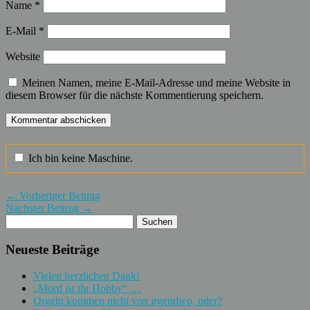
Name
*
E-Mail
*
Website
Meinen Namen, meine E-Mail-Adresse und meine Website in
diesem Browser für die nächste Kommentierung speichern.
Ich bin keine Maschine.
← Vorheriger Beitrag
Nächster Beitrag →
Neueste Beiträge
Vielen herzlichen Dank!
„Mord ist ihr Hobby“ …
Orgeln kommen nicht von irgendwo, oder?