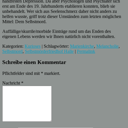
handfesten Depression. Da aber Psychologen und Psychiater sich
erst am Ende des 19. Jahrhunderts etablieren konnten, blieb sie
unbehandelt. Wer sich aus Seelenschmerz daher nicht anders zu
helfen wusste, griff trotz dieser Umständen zum letzten möglichen
Mittel: Dem Selbstmord.
Auffällige/skurrile/morbide Einträge rund um das Enden des
eigenen Lebens werden wir Ihnen natürlich nicht vorenthalten.
Kategorien:
Kurioses
| Schlagwörter:
Marienkirche
,
Melancholie
,
Selbstmord
,
Selbstmörderfriedhof Halle
|
Permalink
Schreibe einen Kommentar
Pflichtfelder sind mit
*
markiert.
Nachricht
*