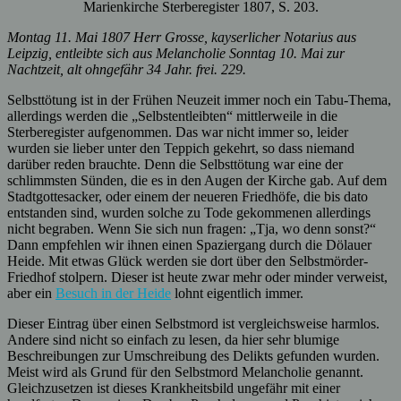
Marienkirche Sterberegister 1807, S. 203.
Montag 11. Mai 1807 Herr Grosse, kayserlicher Notarius aus
Leipzig, entleibte sich aus Melancholie Sonntag 10. Mai zur
Nachtzeit, alt ohngefähr 34 Jahr. frei. 229.
Selbsttötung ist in der Frühen Neuzeit immer noch ein Tabu-Thema,
allerdings werden die „Selbstentleibten“ mittlerweile in die
Sterberegister aufgenommen. Das war nicht immer so, leider
wurden sie lieber unter den Teppich gekehrt, so dass niemand
darüber reden brauchte. Denn die Selbsttötung war eine der
schlimmsten Sünden, die es in den Augen der Kirche gab. Auf dem
Stadtgottesacker, oder einem der neueren Friedhöfe, die bis dato
entstanden sind, wurden solche zu Tode gekommenen allerdings
nicht begraben. Wenn Sie sich nun fragen: „Tja, wo denn sonst?“
Dann empfehlen wir ihnen einen Spaziergang durch die Dölauer
Heide. Mit etwas Glück werden sie dort über den Selbstmörder-
Friedhof stolpern. Dieser ist heute zwar mehr oder minder verweist,
aber ein
Besuch in der Heide
lohnt eigentlich immer.
Dieser Eintrag über einen Selbstmord ist vergleichsweise harmlos.
Andere sind nicht so einfach zu lesen, da hier sehr blumige
Beschreibungen zur Umschreibung des Delikts gefunden wurden.
Meist wird als Grund für den Selbstmord Melancholie genannt.
Gleichzusetzen ist dieses Krankheitsbild ungefähr mit einer