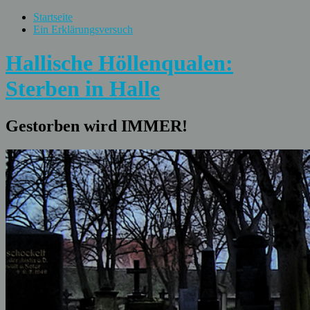
Startseite
Ein Erklärungsversuch
Hallische Höllenqualen:
Sterben in Halle
Gestorben wird IMMER!