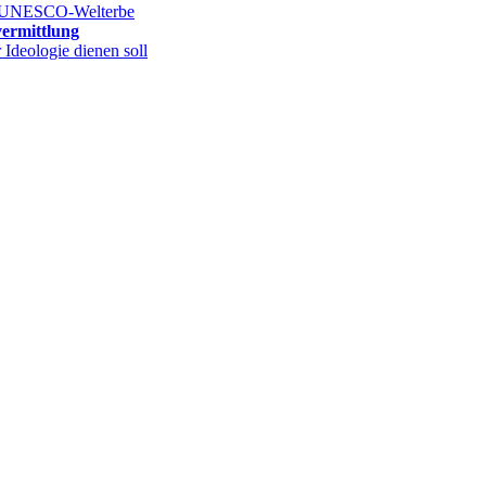
hs UNESCO-Welterbe
vermittlung
deologie dienen soll