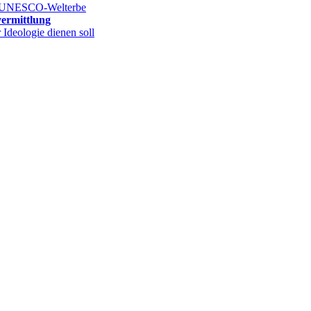
hs UNESCO-Welterbe
vermittlung
deologie dienen soll