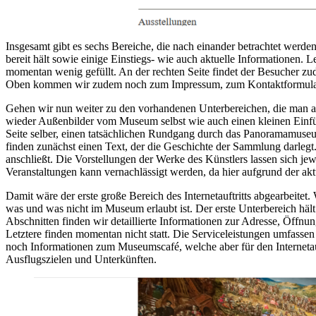
Insgesamt gibt es sechs Bereiche, die nach einander betrachtet wer
bereit hält sowie einige Einstiegs- wie auch aktuelle Informationen.
momentan wenig gefüllt. An der rechten Seite findet der Besucher zu
Oben kommen wir zudem noch zum Impressum, zum Kontaktformular sow
Gehen wir nun weiter zu den vorhandenen Unterbereichen, die man auc
wieder Außenbilder vom Museum selbst wie auch einen kleinen Einfüh
Seite selber, einen tatsächlichen Rundgang durch das Panoramamuseum 
finden zunächst einen Text, der die Geschichte der Sammlung darleg
anschließt. Die Vorstellungen der Werke des Künstlers lassen sich j
Veranstaltungen kann vernachlässigt werden, da hier aufgrund der akt
Damit wäre der erste große Bereich des Internetauftritts abgearbeit
was und was nicht im Museum erlaubt ist. Der erste Unterbereich häl
Abschnitten finden wir detaillierte Informationen zur Adresse, Öff
Letztere finden momentan nicht statt. Die Serviceleistungen umfasse
noch Informationen zum Museumscafé, welche aber für den Internetauft
Ausflugszielen und Unterkünften.