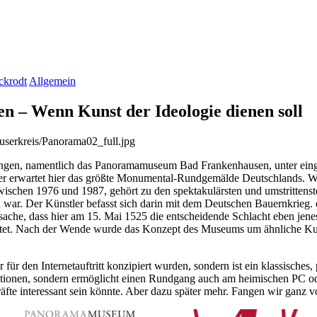
ckrodt
Allgemein
– Wenn Kunst der Ideologie dienen soll
ngen, namentlich das Panoramamuseum Bad Frankenhausen, unter eingew
er erwartet hier das größte Monumental-Rundgemälde Deutschlands. W
schen 1976 und 1987, gehört zu den spektakulärsten und umstrittenste
R war. Der Künstler befasst sich darin mit dem Deutschen Bauernkrie
Tatsache, dass hier am 15. Mai 1525 die entscheidende Schlacht eben je
ichtet. Nach der Wende wurde das Konzept des Museums um ähnliche
 für den Internetauftritt konzipiert wurden, sondern ist ein klassisches
ionen, sondern ermöglicht einen Rundgang auch am heimischen PC ode
fte interessant sein könnte. Aber dazu später mehr. Fangen wir ganz v