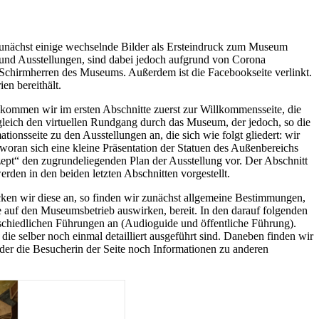
zunächst einige wechselnde Bilder als Ersteindruck zum Museum
n und Ausstellungen, sind dabei jedoch aufgrund von Corona
e Schirmherren des Museums. Außerdem ist die Facebookseite verlinkt.
n bereithält.
 kommen wir im ersten Abschnitte zuerst zur Willkommensseite, die
gleich den virtuellen Rundgang durch das Museum, der jedoch, so die
onsseite zu den Ausstellungen an, die sich wie folgt gliedert: wir
oran sich eine kleine Präsentation der Statuen des Außenbereichs
zept“ den zugrundeliegenden Plan der Ausstellung vor. Der Abschnitt
rden in den beiden letzten Abschnitten vorgestellt.
cken wir diese an, so finden wir zunächst allgemeine Bestimmungen,
 auf den Museumsbetrieb auswirken, bereit. In den darauf folgenden
rschiedlichen Führungen an (Audioguide und öffentliche Führung).
e selber noch einmal detailliert ausgeführt sind. Daneben finden wir
oder die Besucherin der Seite noch Informationen zu anderen