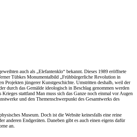
eihten auch als „Elefantenklo“ bekannt. Dieses 1989 eröffnete
erner Tübkes Monumentalbild „Frühbürgerliche Revolution in
n Projekten jüngerer Kunstgeschichte. Umstritten deshalb, weil der
g. der durch das Gemälde ideologisch in Beschlag genommen werden
nes Krieges stattfand Man muss sich das Ganze noch einmal vor Augen
 Kunstwerke und den Themenschwerpunkt des Gesamtwerks des
, physisches Museum. Doch ist die Website keinesfalls eine reine
r anderen Endgeräten. Daneben gibt es auch einen eigens dafür
orne an.