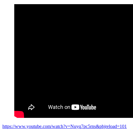
https://www.youtube.com/watch?v=Nuyq7pc5rns&pbjreload=101