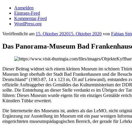
Anmelden
Eintrags-Feed
Kommentar-Feed
WordPress.org
Veröffentlicht am
15. Oktober 2020
15. Oktober 2020
von
Fabian Stri
Das Panorama-Museum Bad Frankenhausen 
Dieser Beitrag widmet sich einem kleinen Museum im schönen Thüri
Museum liegt oberhalb der Stadt Bad Frankenhausen und die Besuch
Deutschland“ (1983-87, 14 x 123 m, Öl auf Leinwand), entstanden zwi
offizielle Auftraggeber des Gemäldes das Kulturministerium der DD
sollte. Die Entstehung an dieser Stelle verdankt es im Übrigen der 
führen: Dieses Museum wurde eigens für ein einziges Gemälde err
Künstlers Tübke erweitert.
Die Internetseite des Museums ist, anders als das LeMO, nicht originär
Ergänzung zur Ausstellung im Museum mit ein paar wenigen Informat
eingerichteten museumspädagogischen Bereich, der gerade für Lehrkrä