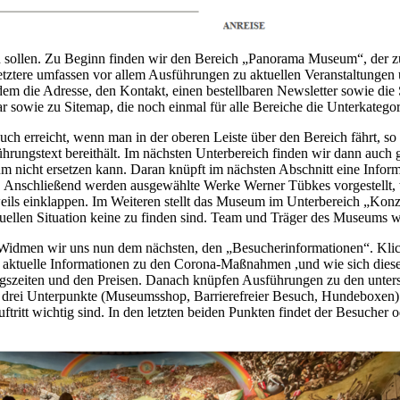
den sollen. Zu Beginn finden wir den Bereich „Panorama Museum“, der 
 Letztere umfassen vor allem Ausführungen zu aktuellen Veranstaltunge
dem die Adresse, den Kontakt, einen bestellbaren Newsletter sowie di
ie zu Sitemap, die noch einmal für alle Bereiche die Unterkategorie
h erreicht, wenn man in der oberen Leiste über den Bereich fährt, so
rungstext bereithält. Im nächsten Unterbereich finden wir dann auch 
nicht ersetzen kann. Daran knüpft im nächsten Abschnitt eine Informati
t. Anschließend werden ausgewählte Werke Werner Tübkes vorgestellt, w
eweils einklappen. Im Weiteren stellt das Museum im Unterbereich „Kon
uellen Situation keine zu finden sind. Team und Träger des Museums we
et. Widmen wir uns nun dem nächsten, den „Besucherinformationen“. Kli
t aktuelle Informationen zu den Corona-Maßnahmen ,und wie sich diese
nungszeiten und den Preisen. Danach knüpfen Ausführungen zu den unte
n drei Unterpunkte (Museumsshop, Barrierefreier Besuch, Hundeboxen) di
ritt wichtig sind. In den letzten beiden Punkten findet der Besucher 