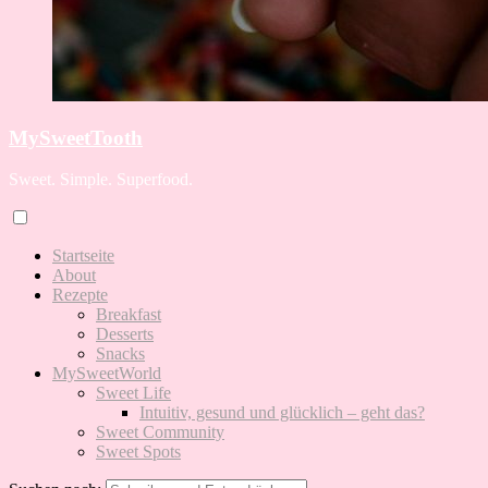
MySweetTooth
Sweet. Simple. Superfood.
Startseite
About
Rezepte
Breakfast
Desserts
Snacks
MySweetWorld
Sweet Life
Intuitiv, gesund und glücklich – geht das?
Sweet Community
Sweet Spots