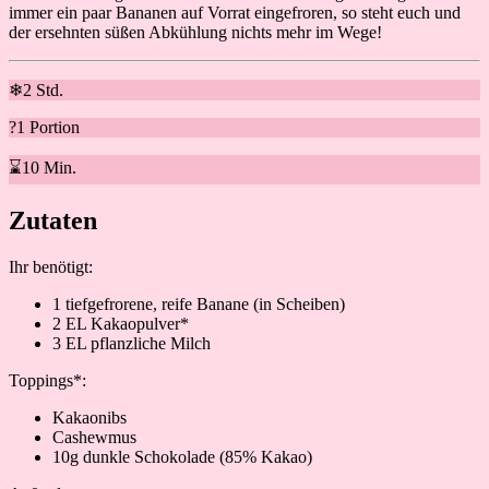
immer ein paar Bananen auf Vorrat eingefroren, so steht euch und
der ersehnten süßen Abkühlung nichts mehr im Wege!
❄2 Std.
?1 Portion
⌛10 Min.
Zutaten
Ihr benötigt:
1 tiefgefrorene, reife Banane (in Scheiben)
2 EL Kakaopulver*
3 EL pflanzliche Milch
Toppings*:
Kakaonibs
Cashewmus
10g dunkle Schokolade (85% Kakao)