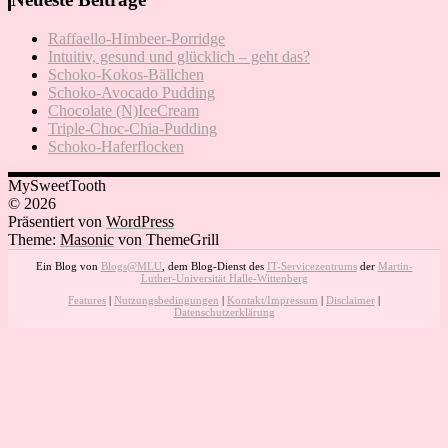
Raffaello-Himbeer-Porridge
Intuitiv, gesund und glücklich – geht das?
Schoko-Kokos-Bällchen
Schoko-Avocado Pudding
Chocolate (N)IceCream
Triple-Choc-Chia-Pudding
Schoko-Haferflocken
MySweetTooth
© 2026
Präsentiert von
WordPress
Theme:
Masonic
von ThemeGrill
Ein Blog von
Blogs@MLU
, dem Blog-Dienst des
IT-Servicezentrums
der
Martin-
Luther-Universität Halle-Wittenberg
Features
|
Nutzungsbedingungen
|
Kontakt/Impressum
|
Disclaimer
|
Datenschutzerklärung