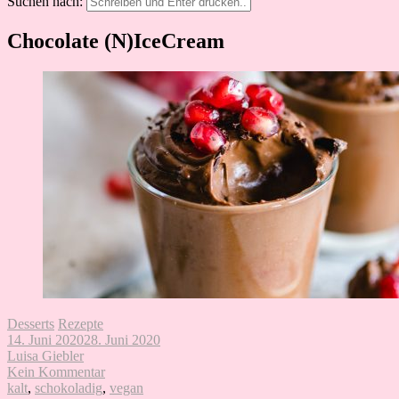
Suchen nach:
Chocolate (N)IceCream
Desserts
Rezepte
14. Juni 2020
28. Juni 2020
Luisa Giebler
Kein Kommentar
kalt
,
schokoladig
,
vegan