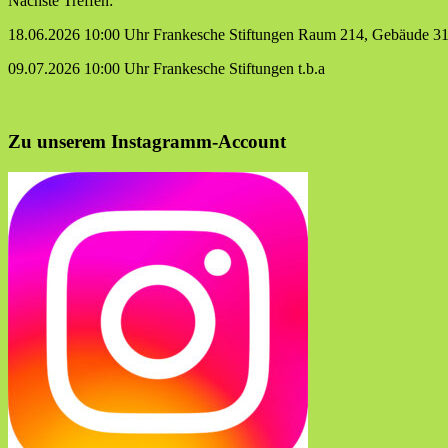
Nächste Treffen:
18.06.2026 10:00 Uhr Frankesche Stiftungen Raum 214, Gebäude 3
09.07.2026 10:00 Uhr Frankesche Stiftungen t.b.a
Zu unserem Instagramm-Account