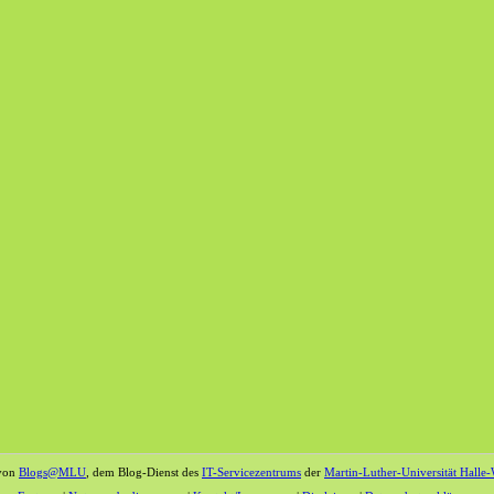
 von
Blogs@MLU
, dem Blog-Dienst des
IT-Servicezentrums
der
Martin-Luther-Universität Halle-