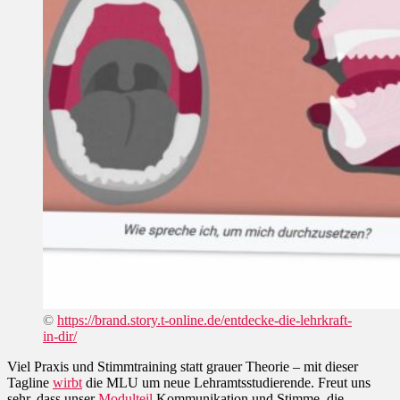
©
https://brand.story.t-online.de/entdecke-die-lehrkraft-
in-dir/
Viel Praxis und Stimmtraining statt grauer Theorie – mit dieser
Tagline
wirbt
die MLU um neue Lehramtsstudierende. Freut uns
sehr, dass unser
Modulteil
Kommunikation und Stimme, die