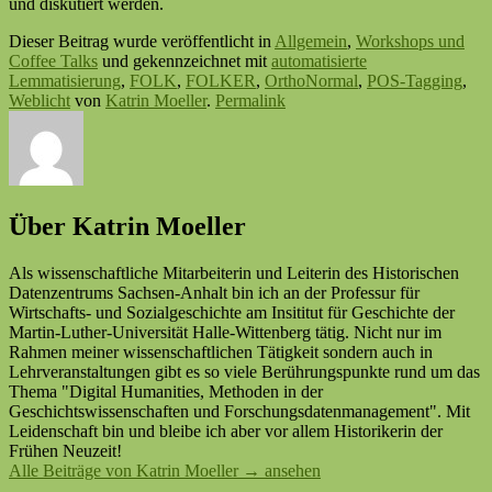
und diskutiert werden.
Dieser Beitrag wurde veröffentlicht in
Allgemein
,
Workshops und
Coffee Talks
und gekennzeichnet mit
automatisierte
Lemmatisierung
,
FOLK
,
FOLKER
,
OrthoNormal
,
POS-Tagging
,
Weblicht
von
Katrin Moeller
.
Permalink
Über Katrin Moeller
Als wissenschaftliche Mitarbeiterin und Leiterin des Historischen
Datenzentrums Sachsen-Anhalt bin ich an der Professur für
Wirtschafts- und Sozialgeschichte am Insititut für Geschichte der
Martin-Luther-Universität Halle-Wittenberg tätig. Nicht nur im
Rahmen meiner wissenschaftlichen Tätigkeit sondern auch in
Lehrveranstaltungen gibt es so viele Berührungspunkte rund um das
Thema "Digital Humanities, Methoden in der
Geschichtswissenschaften und Forschungsdatenmanagement". Mit
Leidenschaft bin und bleibe ich aber vor allem Historikerin der
Frühen Neuzeit!
Alle Beiträge von Katrin Moeller
→
ansehen