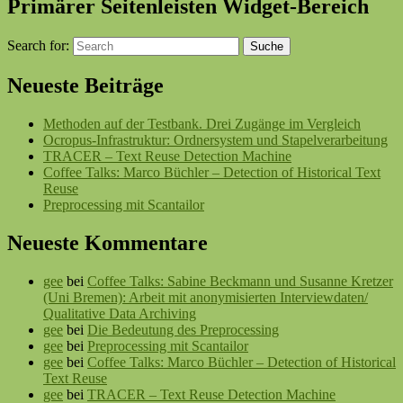
Primärer Seitenleisten Widget-Bereich
Search for:
Suche
Neueste Beiträge
Methoden auf der Testbank. Drei Zugänge im Vergleich
Ocropus-Infrastruktur: Ordnersystem und Stapelverarbeitung
TRACER – Text Reuse Detection Machine
Coffee Talks: Marco Büchler – Detection of Historical Text
Reuse
Preprocessing mit Scantailor
Neueste Kommentare
gee
bei
Coffee Talks: Sabine Beckmann und Susanne Kretzer
(Uni Bremen): Arbeit mit anonymisierten Interviewdaten/
Qualitative Data Archiving
gee
bei
Die Bedeutung des Preprocessing
gee
bei
Preprocessing mit Scantailor
gee
bei
Coffee Talks: Marco Büchler – Detection of Historical
Text Reuse
gee
bei
TRACER – Text Reuse Detection Machine