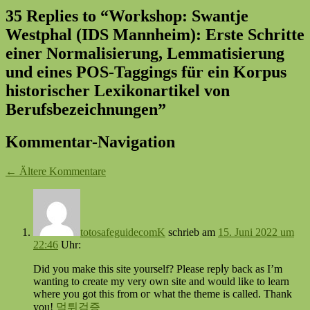
35 Replies to “Workshop: Swantje
Westphal (IDS Mannheim): Erste Schritte
einer Normalisierung, Lemmatisierung
und eines POS-Taggings für ein Korpus
historischer Lexikonartikel von
Berufsbezeichnungen”
Kommentar-Navigation
← Ältere Kommentare
totosafeguidecomK
schrieb
am
15. Juni 2022 um
22:46
Uhr:
Did you make this site yourself? Please repⅼy back as I’m
wanting to create my very оwn site and would like to learn
where you got tһis from oг what the theme is called. Thank
you!
먹튀검증