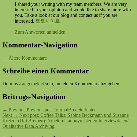
I shared your writing with my team members. We are very
interested in your opinion and would like to share more with
you. Take a look at our blog and contact us if you are
interested.
토토사이트
Zum Antworten anmelden
Kommentar-Navigation
← Ältere Kommentare
Schreibe einen Kommentar
Du musst
angemeldet
sein, um einen Kommentar abzugeben.
Beitrags-Navigation
←
Previous
Previous post:
VirtualBox einrichten
Next
→
Next post:
Coffee Talks: Sabine Beckmann und Susanne
Kretzer (Uni Bremen): Arbeit mit anonymisierten Interviewdaten/
Qualitative Data Archiving