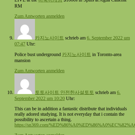
RM
Zum Antworten anmelden
카지노사이트
schrieb
am
6. September 2022 um
07:47
Uhr:
Police bust underground
카지노사이트
in Toronto-area
mansion
Zum Antworten anmelden
토토사이트 안전한사설토토
schrieb
am
6.
September 2022 um 10:20
Uhr:
This can be in addition a fantastic distribute that individuals
really adored studying. It is not everyday that i contain the
possibility to ascertain a thing.
https://sn369.com/%ED%86%A0%ED%86%A0%EC%8