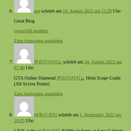
gee
schrieb
am
16. August 2022 um 11:20
Uhr:
Great Blog
vegus168 member
Zum Antworten anmelden
온라인카지노
schrieb
am
24. August 2022 um
07:40
Uhr:
GTA Online Diamond
온라인카지노
Heist Scope Guide
(All Access Points)
Zum Antworten anmelden
바둑이게임
schrieb
am
1. September 2022 um
10:25
Uhr:
LIVE at the
바둑이게임
$1000s in Spins at Agua Caliente