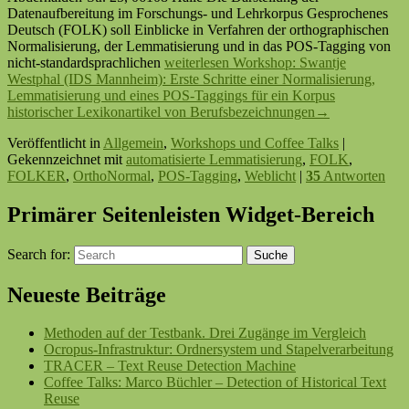
Datenaufbereitung im Forschungs- und Lehrkorpus Gesprochenes
Deutsch (FOLK) soll Einblicke in Verfahren der orthographischen
Normalisierung, der Lemmatisierung und in das POS-Tagging von
nicht-standardsprachlichen
weiterlesen
Workshop: Swantje
Westphal (IDS Mannheim): Erste Schritte einer Normalisierung,
Lemmatisierung und eines POS-Taggings für ein Korpus
historischer Lexikonartikel von Berufsbezeichnungen
→
Veröffentlicht in
Allgemein
,
Workshops und Coffee Talks
|
Gekennzeichnet mit
automatisierte Lemmatisierung
,
FOLK
,
FOLKER
,
OrthoNormal
,
POS-Tagging
,
Weblicht
|
35
Antworten
Primärer Seitenleisten Widget-Bereich
Search for:
Suche
Neueste Beiträge
Methoden auf der Testbank. Drei Zugänge im Vergleich
Ocropus-Infrastruktur: Ordnersystem und Stapelverarbeitung
TRACER – Text Reuse Detection Machine
Coffee Talks: Marco Büchler – Detection of Historical Text
Reuse