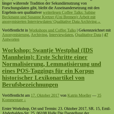
länger währende Tradition der Sekundärnutzung von
Forschungsdaten gibt, bleibt die Auseinandersetzung mit den
Ergebnis-sen qualitativer
weiterlesen
Coffee Talks: Sabine
Beckmann und Susanne Kretzer (Uni Bremen): Arbeit mit
anonymisierten Interviewdaten/ Qualitative Data Archiving
→
Veröffentlicht in
Workshops und Coffee Talks
|
Gekennzeichnet mit
Anonymisierung
,
Archiving
,
Interviewdaten
,
Qualitative Data
|
47
Antworten
Workshop: Swantje Westphal (IDS
Mannheim): Erste Schritte einer
Normalisierung, Lemmatisierung und
eines POS-Taggings für ein Korpus
historischer Lexikonartikel von
Berufsbezeichnungen
Veröffentlicht am
17. Oktober 2017
von
Katrin Moeller
—
35
Kommentare ↓
Erster Workshop, Ort und Termin: 23. Oktober 2017, SR. 15, Emil-
Abderhalden-Str. 25, 06108 Halle Die Darstellung der