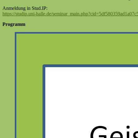
Anmeldung in Stud.IP:
https://studip.uni-halle.de/seminar_main.php?cid=5df580359ad1a07
Programm