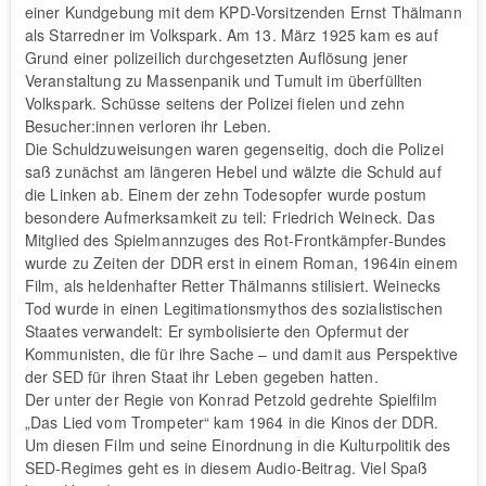
einer Kundgebung mit dem KPD-Vorsitzenden Ernst Thälmann
als Starredner im Volkspark. Am 13. März 1925 kam es auf
Grund einer polizeilich durchgesetzten Auflösung jener
Veranstaltung zu Massenpanik und Tumult im überfüllten
Volkspark. Schüsse seitens der Polizei fielen und zehn
Besucher:innen verloren ihr Leben.
Die Schuldzuweisungen waren gegenseitig, doch die Polizei
saß zunächst am längeren Hebel und wälzte die Schuld auf
die Linken ab. Einem der zehn Todesopfer wurde postum
besondere Aufmerksamkeit zu teil: Friedrich Weineck. Das
Mitglied des Spielmannzuges des Rot-Frontkämpfer-Bundes
wurde zu Zeiten der DDR erst in einem Roman, 1964in einem
Film, als heldenhafter Retter Thälmanns stilisiert. Weinecks
Tod wurde in einen Legitimationsmythos des sozialistischen
Staates verwandelt: Er symbolisierte den Opfermut der
Kommunisten, die für ihre Sache – und damit aus Perspektive
der SED für ihren Staat ihr Leben gegeben hatten.
Der unter der Regie von Konrad Petzold gedrehte Spielfilm
„Das Lied vom Trompeter“ kam 1964 in die Kinos der DDR.
Um diesen Film und seine Einordnung in die Kulturpolitik des
SED-Regimes geht es in diesem Audio-Beitrag. Viel Spaß