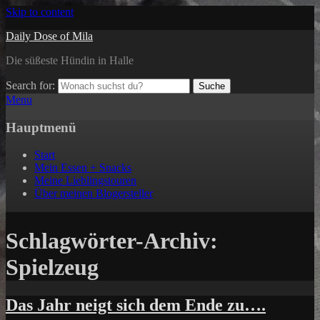
Skip to content
Daily Dose of Mila
Die süßeste Hündin in Halle
Search for:
Suche
Menu
Hauptmenü
Start
Mein Essen + Snacks
Meine Lieblingstouren
Über meinen Blogersteller
Schlagwörter-Archiv:
Spielzeug
Das Jahr neigt sich dem Ende zu….