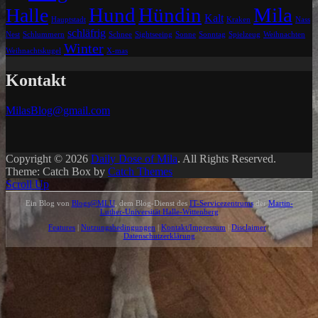
Hund
Hündin
Mila
Halle
Kalt
Hauptstadt
Kraken
Nass
schläfrig
Nest
Schlummern
Schnee
Sightseeing
Sonne
Sonntag
Spielzeug
Weihnachten
Winter
Weihnachtskugel
X-mas
Kontakt
MilasBlog@gmail.com
Copyright © 2026
Daily Dose of Mila
. All Rights Reserved.
Theme: Catch Box by
Catch Themes
Scroll Up
Ein Blog von
Blogs@MLU
, dem Blog-Dienst des
IT-Servicezentrums
der
Martin-
Luther-Universität Halle-Wittenberg
Features
|
Nutzungsbedingungen
|
Kontakt/Impressum
|
Disclaimer
|
Datenschutzerklärung