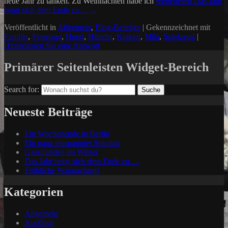
neue Jahr zu tanken. Zu Weihnachten habe ich
weiterlesen
Das Jahr
neigt sich dem Ende zu….
→
Veröffentlicht in
Allgemein
,
Blog-Beiträge
|
Gekennzeichnet mit
Familie
,
Feiertage
,
Hund
,
Hündin
,
Kraken
,
Mila
,
Spielzeug
|
Hinterlassen Sie eine Antwort
Primärer Seitenleisten Widget-Bereich
Search for:
Suche
Neueste Beiträge
Ein Wochenende in Berlin
Ein ganz entspannter Sonntag
Gassirunden im Winter
Das Jahr neigt sich dem Ende zu….
Fröhliche Waunachten!
Kategorien
Allgemein
Ausflüge