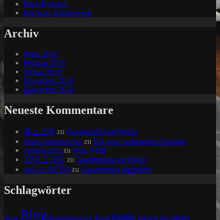
Blog-Beiträge
Ich beim Schlummern
Archiv
März 2019
Februar 2019
Januar 2019
Dezember 2018
November 2018
Neueste Kommentare
주소모음
zu
Gassirunden im Winter
https://sprunki.plus
zu
Ein ganz entspannter Sonntag
sprunki plus
zu
Wau Welt!
강남 도파민
zu
Gassirunden im Winter
nhà cái BL555
zu
Gassirunden im Winter
Schlagwörter
Blog
Familie
Berlin
Brandenburger Tor
dunkel
Feiertage
Fest
Frühling