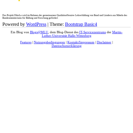
Das Projekt DikoLa wird im Rahmen der gemeinsamen Qualitätsoffensive Lehrerbildung von Bund und Ländern aus Mitteln des
Bundesministeriums für Bildung und Forschung gefördert
Powered by
WordPress
| Theme:
Bootstrap Basic4
Ein Blog von
Blogs@MLU
, dem Blog-Dienst des
IT-Servicezentrums
der
Martin-
Luther-Universität Halle-Wittenberg
Features
|
Nutzungsbedingungen
|
Kontakt/Impressum
|
Disclaimer
|
Datenschutzerklärung