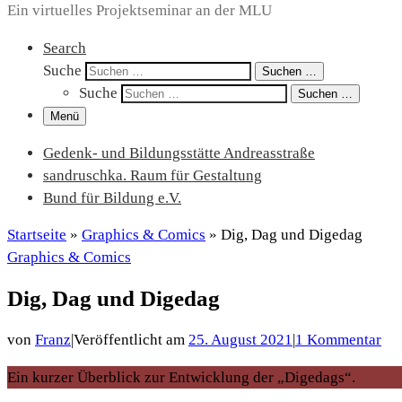
Ein virtuelles Projektseminar an der MLU
Search
Suche
Suchen …
Suche
Suchen …
Menü
Gedenk- und Bildungsstätte Andreasstraße
sandruschka. Raum für Gestaltung
Bund für Bildung e.V.
Startseite
»
Graphics & Comics
»
Dig, Dag und Digedag
Graphics & Comics
Dig, Dag und Digedag
von
Franz
|
Veröffentlicht am
25. August 2021
|
1 Kommentar
Ein kurzer Überblick zur Entwicklung der „Digedags“.