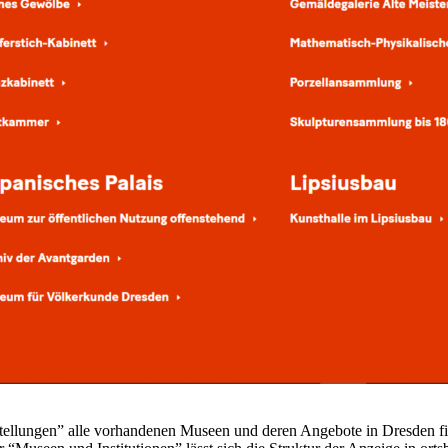
sstellungen” alle vorhandenen Museen und deren Angebote in Dresden f