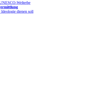
hs UNESCO-Welterbe
vermittlung
deologie dienen soll