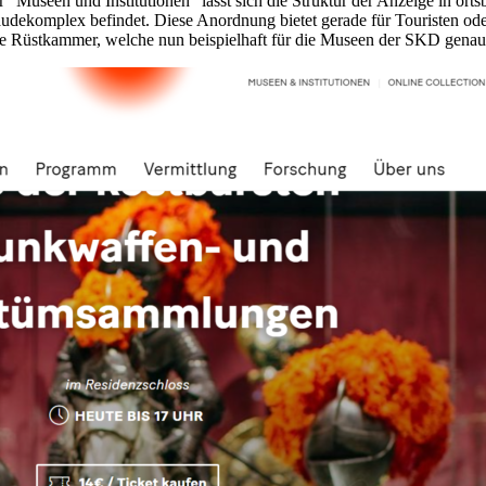
r “Museen und Institutionen” lässt sich die Struktur der Anzeige in or
dekomplex befindet. Diese Anordnung bietet gerade für Touristen ode
ie Rüstkammer, welche nun beispielhaft für die Museen der SKD genaue