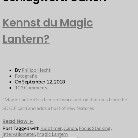
Kennst du Magic
Lantern?
By
Philipp Hecht
Fotografie
On September 12, 2018
103 Comments.
“Magic Lantern is a free software add-on that runs from the
SD/CF card and adds a host of new features
Read Now
►
Post Tagged with
Bulbtimer
,
Canon
,
Focus Stacking
,
Intervallometer
,
Magic Lantern