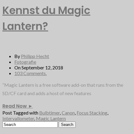
Kennst du Magic
Lantern?
By
Philipp Hecht
Fotografie
On September 12, 2018
103 Comments.
“Magic Lantern is a free software add-on that runs from the
SD/CF card and adds a host of new features
Read Now
►
Post Tagged with
Bulbtimer
,
Canon
,
Focus Stacking
,
Intervallometer
,
Magic Lantern