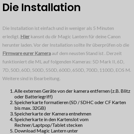
Die Installation
Die Installation ist einfach und in weniger als 5 Minuten
erledigt.
Hier
kansnt du dir Magic Lantern für deine Canon
herunter laden. Vor der Installation sollte Ihr überprüfen ob die
Firmware eurer Kamera
auf dem neusten Stand ist . Derzeit
funktioniert die ML auf folgenden Kameras: 5D Mark II, 6D,
7D, 50D, 60D, 500D, 550D, 600D, 650D, 700D, 1100D, EOS M.
Weitere sind in Bearbeitung.
Alle externen Geräte von der kamera entfernen (z.B. Blitz
oder Batteriegriff)
Speicherkarte formatieren (SD / SDHC oder CF Karten
bis max. 32GB)
Speicherkarte der Kamera entnehmen
Speicherkarte in den Kartenslot vom
Rechner/Laptpop/Tablet stecken
Download Magic Lantern unter