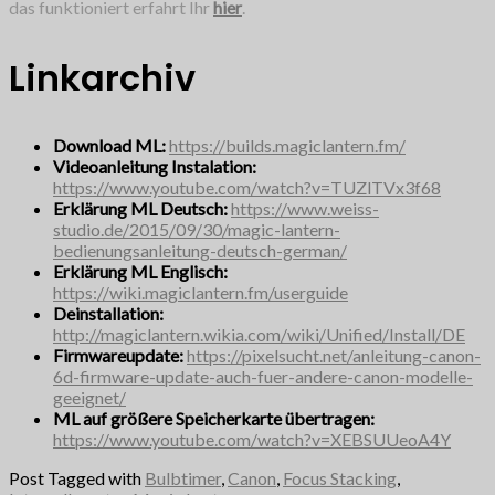
das funktioniert erfahrt Ihr
hier
.
Linkarchiv
Download ML:
https://builds.magiclantern.fm/
Videoanleitung Instalation:
https://www.youtube.com/watch?v=TUZlTVx3f68
Erklärung ML Deutsch:
https://www.weiss-
studio.de/2015/09/30/magic-lantern-
bedienungsanleitung-deutsch-german/
Erklärung ML Englisch:
https://wiki.magiclantern.fm/userguide
Deinstallation:
http://magiclantern.wikia.com/wiki/Unified/Install/DE
Firmwareupdate:
https://pixelsucht.net/anleitung-canon-
6d-firmware-update-auch-fuer-andere-canon-modelle-
geeignet/
ML auf größere Speicherkarte übertragen:
https://www.youtube.com/watch?v=XEBSUUeoA4Y
Post Tagged with
Bulbtimer
,
Canon
,
Focus Stacking
,