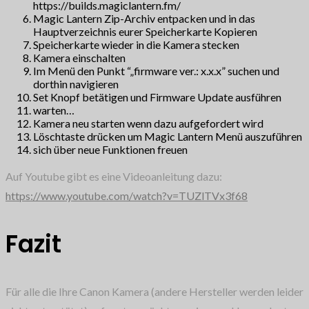
https://builds.magiclantern.fm/
Magic Lantern Zip-Archiv entpacken und in das
Hauptverzeichnis eurer Speicherkarte Kopieren
Speicherkarte wieder in die Kamera stecken
Kamera einschalten
Im Menü den Punkt “„firmware ver.: x.x.x” suchen und
dorthin navigieren
Set Knopf betätigen und Firmware Update ausführen
warten…
Kamera neu starten wenn dazu aufgefordert wird
Löschtaste drücken um Magic Lantern Menü auszuführen
sich über neue Funktionen freuen
Auf Youtube gibt es eine Videoanleitung dazu:
https://www.youtube.com/watch?v=TUZlTVx3f68
Fazit
Für alle die Ihre Canon Kamera (andere Hersteller werden leider