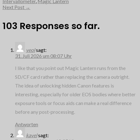
Intervallometer
,
Magic Lantern
Next Post
→
103 Responses so far.
veol
sagt:
31. Juli 2026 um 08:07 Uhr
I like that you point out Magic Lantern runs from the
SD/CF card rather than replacing the camera outright.
The idea of unlocking hidden Canon features is
interesting, especially for older EOS bodies where better
exposure tools or focus aids can make a real difference
before any post-processing.
Antworten
kavel
sagt: