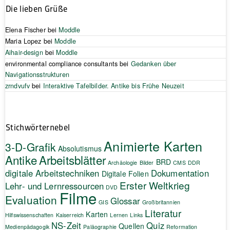
Die lieben Grüße
Elena Fischer
bei
Moddle
Maria Lopez
bei
Moddle
Aihair-design
bei
Moddle
environmental compliance consultants
bei
Gedanken über
Navigationsstrukturen
zrndvufv
bei
Interaktive Tafelbilder. Antike bis Frühe Neuzeit
Stichwörternebel
Animierte Karten
3-D-Grafik
Absolutismus
Antike
Arbeitsblätter
BRD
Archäologie
Bilder
CMS
DDR
digitale Arbeitstechniken
Dokumentation
Digitale Folien
Erster Weltkrieg
Lehr- und Lernressourcen
DVD
Filme
Evaluation
Glossar
GIS
Großbritannien
Literatur
Karten
Hilfswissenschaften
Kaiserreich
Lernen
Links
NS-Zeit
Quiz
Quellen
Medienpädagogik
Paläographie
Reformation