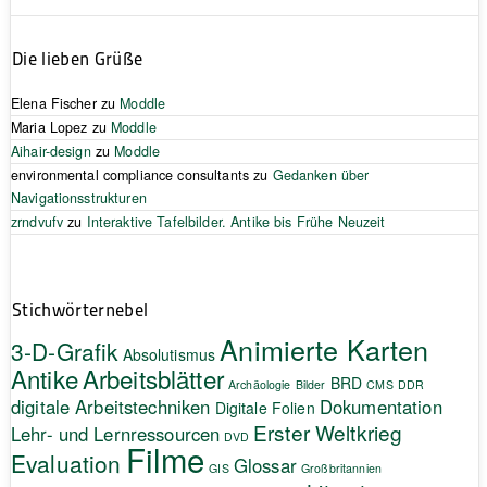
Die lieben Grüße
Elena Fischer
zu
Moddle
Maria Lopez
zu
Moddle
Aihair-design
zu
Moddle
environmental compliance consultants
zu
Gedanken über
Navigationsstrukturen
zrndvufv
zu
Interaktive Tafelbilder. Antike bis Frühe Neuzeit
Stichwörternebel
Animierte Karten
3-D-Grafik
Absolutismus
Antike
Arbeitsblätter
BRD
Archäologie
Bilder
CMS
DDR
digitale Arbeitstechniken
Dokumentation
Digitale Folien
Erster Weltkrieg
Lehr- und Lernressourcen
DVD
Filme
Evaluation
Glossar
GIS
Großbritannien