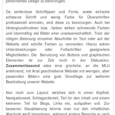
persönliches Design zu bevorzugen.
Da serifenlose
Schrifttypen
und Fonts, sowie einfache
schwarze Schrift und wenig Farbe für Überschriften
professionell anmuten, sind diese zu bevorzugen. Auch bei
Hintergrundmotiven
bzw. -farben wirken schreiende Farben
und übermäßig viel Bilder eher unwissenschaftlich. Trotz der
nötigen
Betonung
einzelner Abschnitte im Text oder auf der
Website sind schrille Farben zu vermeiden. Hierzu wären
Unterstreichungen oder Fettschriften geeignetere
Möglichkeiten. Die Benutzung von
Buttons
und graphischen
Elementen ist zur Zeit noch in der Diskussion.
Zusammenfassend
wäre eine grünliche, an die MLU
anlehnend, mit Arial geschriebene Website mit wenigen, aber
passenden Bildern eine gute Grundlage zur weiteren
Bearbeitung unserer Website.
Nun noch zum
Layout,
welches sich in einen Kopfteil,
Navigationsteil, Schlagzeilenteil, Teil für den Inhalt und einem
kleineren Teil für Blogs, Links etc. aufspalten soll. Zur
besseren Visualisierung könnte man nur den inhaltlichen
Abschnitt weiß hinterlegen, während andere Bereiche je nach