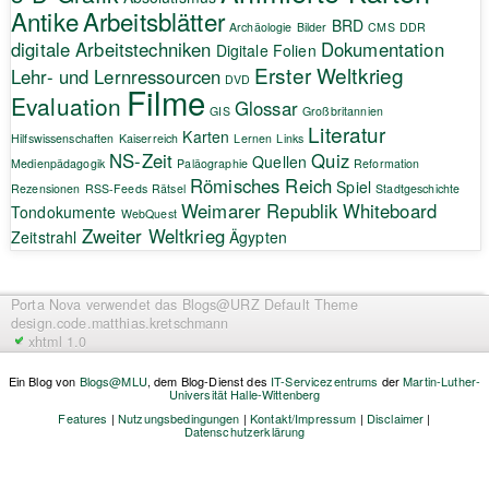
Antike
Arbeitsblätter
BRD
Archäologie
Bilder
CMS
DDR
digitale Arbeitstechniken
Dokumentation
Digitale Folien
Erster Weltkrieg
Lehr- und Lernressourcen
DVD
Filme
Evaluation
Glossar
GIS
Großbritannien
Literatur
Karten
Hilfswissenschaften
Kaiserreich
Lernen
Links
NS-Zeit
Quiz
Quellen
Medienpädagogik
Paläographie
Reformation
Römisches Reich
Spiel
Rezensionen
RSS-Feeds
Rätsel
Stadtgeschichte
Weimarer Republik
Whiteboard
Tondokumente
WebQuest
Zweiter Weltkrieg
Zeitstrahl
Ägypten
Porta Nova
verwendet das Blogs@URZ Default Theme
design.code.
matthias.kretschmann
xhtml 1.0
Ein Blog von
Blogs@MLU
, dem Blog-Dienst des
IT-Servicezentrums
der
Martin-Luther-
Universität Halle-Wittenberg
Features
|
Nutzungsbedingungen
|
Kontakt/Impressum
|
Disclaimer
|
Datenschutzerklärung