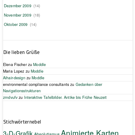
Dezember 2009
(14)
November 2009
(18)
Oktober 2009
(14)
Die lieben Grüße
Elena Fischer
zu
Moddle
Maria Lopez
zu
Moddle
Aihair-design
zu
Moddle
environmental compliance consultants
zu
Gedanken über
Navigationsstrukturen
zrndvufv
zu
Interaktive Tafelbilder. Antike bis Frühe Neuzeit
Stichwörternebel
Animierte Karten
3-D-Grafik
Absolutismus