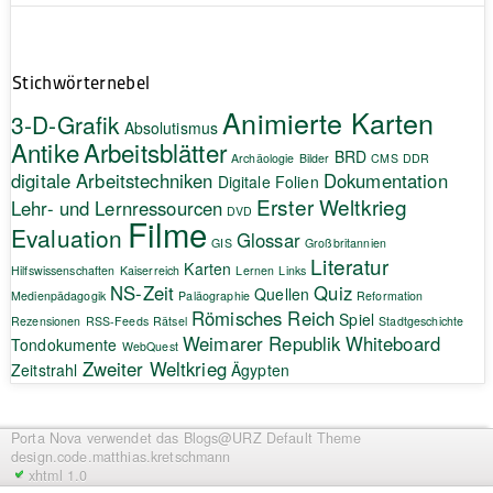
Stichwörternebel
Animierte Karten
3-D-Grafik
Absolutismus
Antike
Arbeitsblätter
BRD
Archäologie
Bilder
CMS
DDR
digitale Arbeitstechniken
Dokumentation
Digitale Folien
Erster Weltkrieg
Lehr- und Lernressourcen
DVD
Filme
Evaluation
Glossar
GIS
Großbritannien
Literatur
Karten
Hilfswissenschaften
Kaiserreich
Lernen
Links
NS-Zeit
Quiz
Quellen
Medienpädagogik
Paläographie
Reformation
Römisches Reich
Spiel
Rezensionen
RSS-Feeds
Rätsel
Stadtgeschichte
Weimarer Republik
Whiteboard
Tondokumente
WebQuest
Zweiter Weltkrieg
Zeitstrahl
Ägypten
Porta Nova
verwendet das Blogs@URZ Default Theme
design.code.
matthias.kretschmann
xhtml 1.0