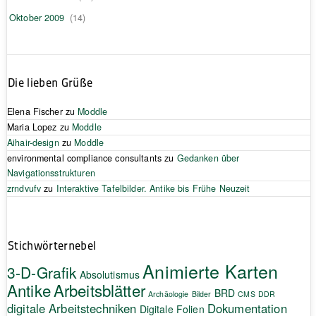
Oktober 2009
(14)
Die lieben Grüße
Elena Fischer
zu
Moddle
Maria Lopez
zu
Moddle
Aihair-design
zu
Moddle
environmental compliance consultants
zu
Gedanken über
Navigationsstrukturen
zrndvufv
zu
Interaktive Tafelbilder. Antike bis Frühe Neuzeit
Stichwörternebel
Animierte Karten
3-D-Grafik
Absolutismus
Antike
Arbeitsblätter
BRD
Archäologie
Bilder
CMS
DDR
digitale Arbeitstechniken
Dokumentation
Digitale Folien